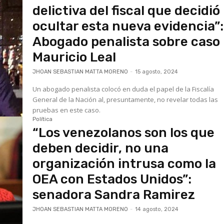
delictiva del fiscal que decidió
ocultar esta nueva evidencia”:
Abogado penalista sobre caso
Mauricio Leal
JHOAN SEBASTIAN MATTA MORENO
-
15 agosto, 2024
Un abogado penalista colocó en duda el papel de la Fiscalía
General de la Nación al, presuntamente, no revelar todas las
pruebas en este caso.
Política
“Los venezolanos son los que
deben decidir, no una
organización intrusa como la
OEA con Estados Unidos”:
senadora Sandra Ramirez
JHOAN SEBASTIAN MATTA MORENO
-
14 agosto, 2024