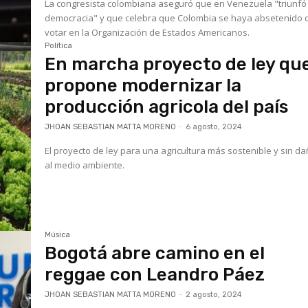
La congresista colombiana aseguró que en Venezuela "triunfó 
democracia" y que celebra que Colombia se haya absetenido 
votar en la Organización de Estados Americanos.
Política
En marcha proyecto de ley qu
propone modernizar la
producción agricola del país
JHOAN SEBASTIAN MATTA MORENO
-
6 agosto, 2024
El proyecto de ley para una agricultura más sostenible y sin d
al medio ambiente.
Música
Bogotá abre camino en el
reggae con Leandro Páez
JHOAN SEBASTIAN MATTA MORENO
-
2 agosto, 2024