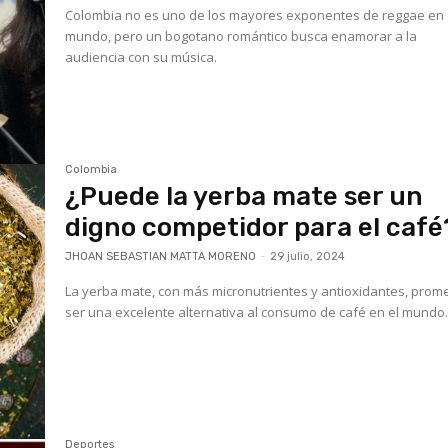
Colombia no es uno de los mayores exponentes de reggae en 
mundo, pero un bogotano romántico busca enamorar a la
audiencia con su música.
Colombia
¿Puede la yerba mate ser un
digno competidor para el café
JHOAN SEBASTIAN MATTA MORENO
-
29 julio, 2024
La yerba mate, con más micronutrientes y antioxidantes, prom
ser una excelente alternativa al consumo de café en el mundo
Deportes