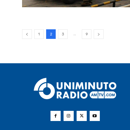
...
1
2
3
9