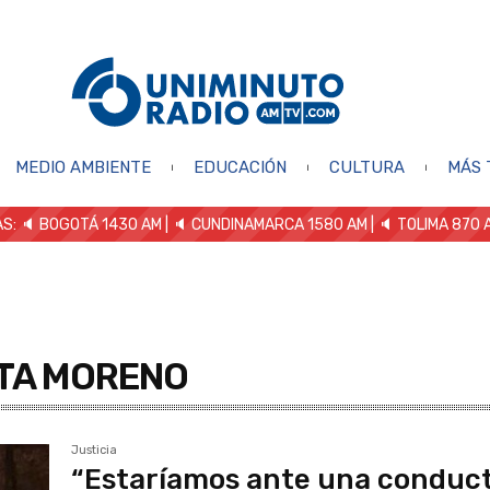
MEDIO AMBIENTE
EDUCACIÓN
CULTURA
MÁS 
S: 🔈
BOGOTÁ 1430 AM
| 🔈 CUNDINAMARCA 1580 AM
| 🔈 TOLIMA 870 
TA MORENO
Justicia
“Estaríamos ante una conduc