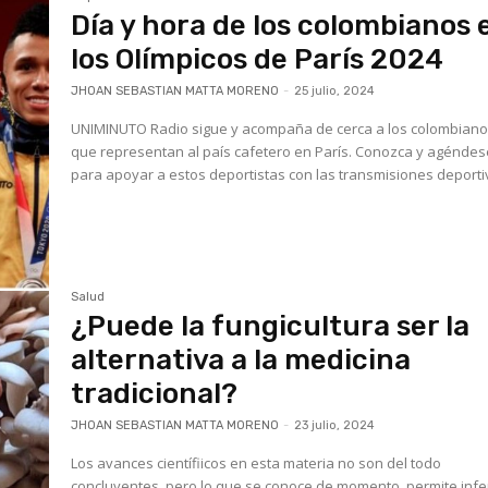
Día y hora de los colombianos 
los Olímpicos de París 2024
JHOAN SEBASTIAN MATTA MORENO
-
25 julio, 2024
UNIMINUTO Radio sigue y acompaña de cerca a los colombian
que representan al país cafetero en París. Conozca y agénde
para apoyar a estos deportistas con las transmisiones deporti
Salud
¿Puede la fungicultura ser la
alternativa a la medicina
tradicional?
JHOAN SEBASTIAN MATTA MORENO
-
23 julio, 2024
Los avances científiicos en esta materia no son del todo
concluyentes, pero lo que se conoce de momento, permite infe