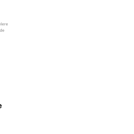
elere
 de
e