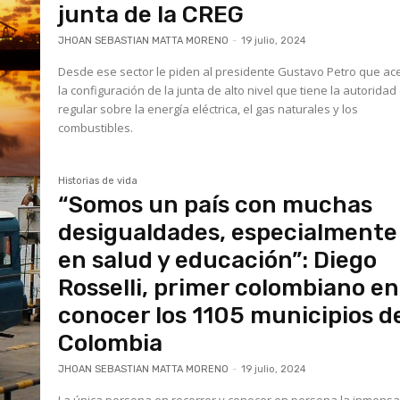
junta de la CREG
JHOAN SEBASTIAN MATTA MORENO
-
19 julio, 2024
Desde ese sector le piden al presidente Gustavo Petro que ac
la configuración de la junta de alto nivel que tiene la autoridad
regular sobre la energía eléctrica, el gas naturales y los
combustibles.
Historias de vida
“Somos un país con muchas
desigualdades, especialmente
en salud y educación”: Diego
Rosselli, primer colombiano en
conocer los 1105 municipios d
Colombia
JHOAN SEBASTIAN MATTA MORENO
-
19 julio, 2024