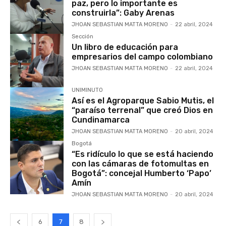
paz, pero lo importante es
construirla”: Gaby Arenas
JHOAN SEBASTIAN MATTA MORENO
-
22 abril, 2024
Sección
Un libro de educación para
empresarios del campo colombiano
JHOAN SEBASTIAN MATTA MORENO
-
22 abril, 2024
UNIMINUTO
Así es el Agroparque Sabio Mutis, el
“paraíso terrenal” que creó Dios en
Cundinamarca
JHOAN SEBASTIAN MATTA MORENO
-
20 abril, 2024
Bogotá
“Es ridículo lo que se está haciendo
con las cámaras de fotomultas en
Bogotá”: concejal Humberto ‘Papo’
Amín
JHOAN SEBASTIAN MATTA MORENO
-
20 abril, 2024
6
7
8