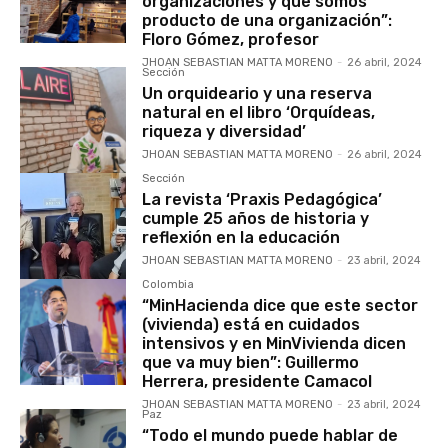
organizaciones y que somos
producto de una organización”:
Floro Gómez, profesor
JHOAN SEBASTIAN MATTA MORENO
-
26 abril, 2024
Sección
Un orquideario y una reserva
natural en el libro ‘Orquídeas,
riqueza y diversidad’
JHOAN SEBASTIAN MATTA MORENO
-
26 abril, 2024
Sección
La revista ‘Praxis Pedagógica’
cumple 25 años de historia y
reflexión en la educación
JHOAN SEBASTIAN MATTA MORENO
-
23 abril, 2024
Colombia
“MinHacienda dice que este sector
(vivienda) está en cuidados
intensivos y en MinVivienda dicen
que va muy bien”: Guillermo
Herrera, presidente Camacol
JHOAN SEBASTIAN MATTA MORENO
-
23 abril, 2024
Paz
“Todo el mundo puede hablar de