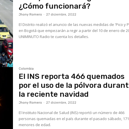
¿Cómo funcionará?
Jhony Romero
-
27 diciembre, 2022
El Distrito realizó el anuncio de las nuevas medidas de 'Pico y P
en Bogotá que empezarán a regir a partir del 10 de enero de 2
UNIMINUTO Radio te cuenta los detalles.
Colombia
El INS reporta 466 quemados
por el uso de la pólvora duran
la reciente navidad
Jhony Romero
-
27 diciembre, 2022
El Instituto Nacional de Salud (INS) reportó un número de 466
personas quemadas en el país durante el pasado sábado, 17
menores de edad.