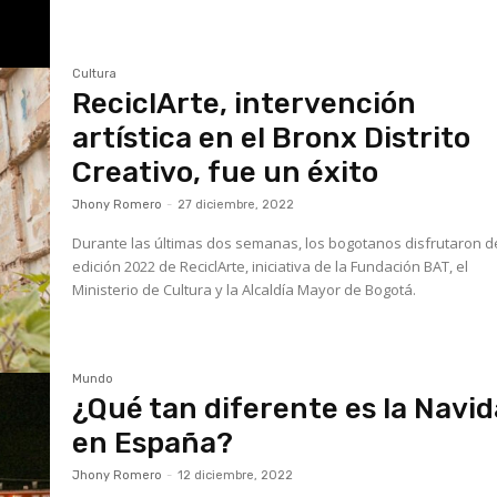
Cultura
ReciclArte, intervención
artística en el Bronx Distrito
Creativo, fue un éxito
Jhony Romero
-
27 diciembre, 2022
Durante las últimas dos semanas, los bogotanos disfrutaron d
edición 2022 de ReciclArte, iniciativa de la Fundación BAT, el
Ministerio de Cultura y la Alcaldía Mayor de Bogotá.
Mundo
¿Qué tan diferente es la Navi
en España?
Jhony Romero
-
12 diciembre, 2022