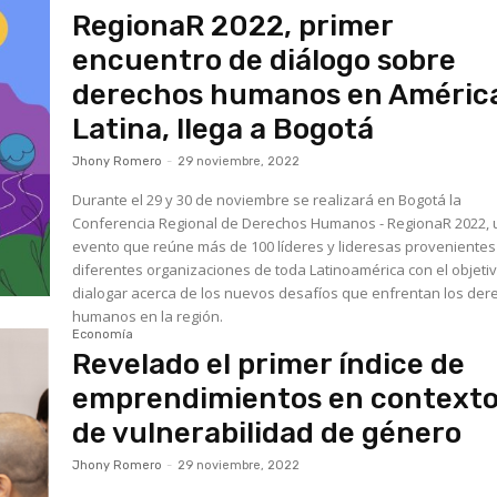
RegionaR 2022, primer
encuentro de diálogo sobre
derechos humanos en Améric
Latina, llega a Bogotá
Jhony Romero
-
29 noviembre, 2022
Durante el 29 y 30 de noviembre se realizará en Bogotá la
Conferencia Regional de Derechos Humanos - RegionaR 2022, 
evento que reúne más de 100 líderes y lideresas provenientes
diferentes organizaciones de toda Latinoamérica con el objeti
dialogar acerca de los nuevos desafíos que enfrentan los der
humanos en la región.
Economía
Revelado el primer índice de
emprendimientos en context
de vulnerabilidad de género
Jhony Romero
-
29 noviembre, 2022