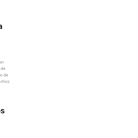
a
un
 de
vo de
echos
os