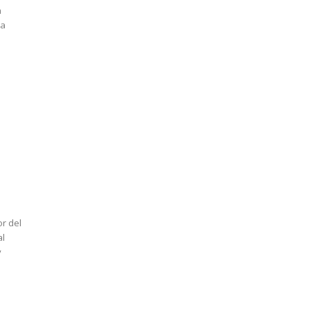
a
ha
or del
al
y