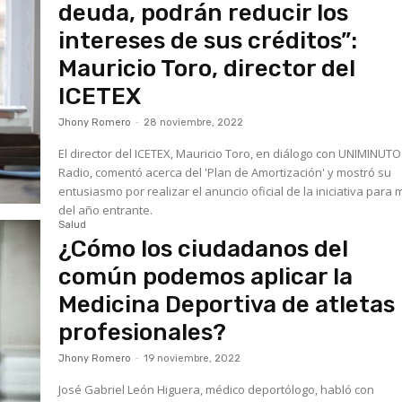
deuda, podrán reducir los
intereses de sus créditos”:
Mauricio Toro, director del
ICETEX
Jhony Romero
-
28 noviembre, 2022
El director del ICETEX, Mauricio Toro, en diálogo con UNIMINUTO
Radio, comentó acerca del 'Plan de Amortización' y mostró su
entusiasmo por realizar el anuncio oficial de la iniciativa para
del año entrante.
Salud
¿Cómo los ciudadanos del
común podemos aplicar la
Medicina Deportiva de atletas
profesionales?
Jhony Romero
-
19 noviembre, 2022
José Gabriel León Higuera, médico deportólogo, habló con