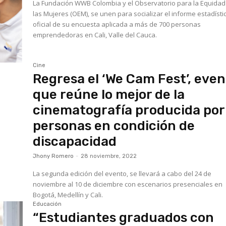
La Fundación WWB Colombia y el Observatorio para la Equidad
las Mujeres (OEM), se unen para socializar el informe estadísti
oficial de su encuesta aplicada a más de 700 personas
emprendedoras en Cali, Valle del Cauca.
Cine
Regresa el ‘We Cam Fest’, eve
que reúne lo mejor de la
cinematografía producida por
personas en condición de
discapacidad
Jhony Romero
-
28 noviembre, 2022
La segunda edición del evento, se llevará a cabo del 24 de
noviembre al 10 de diciembre con escenarios presenciales en
Bogotá, Medellín y Cali.
Educación
“Estudiantes graduados con