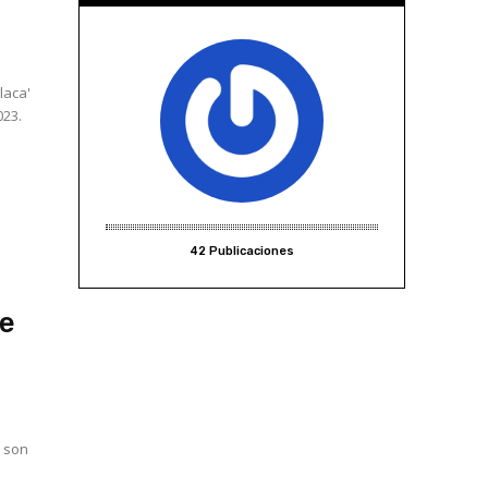
laca'
023.
42 Publicaciones
te
1 son