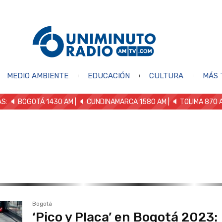
MEDIO AMBIENTE
EDUCACIÓN
CULTURA
MÁS 
S: 🔈
BOGOTÁ 1430 AM
| 🔈 CUNDINAMARCA 1580 AM
| 🔈 TOLIMA 870 
Bogotá
‘Pico y Placa’ en Bogotá 2023: