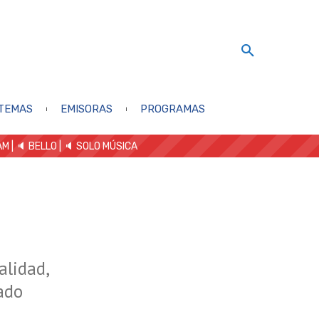
TEMAS
EMISORAS
PROGRAMAS
AM
| 🔈 BELLO
|
🔈 SOLO MÚSICA
alidad,
ado