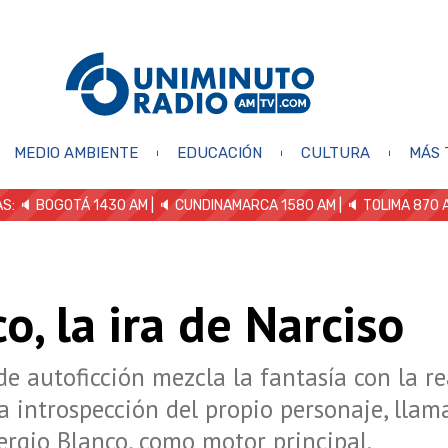
MEDIO AMBIENTE
EDUCACIÓN
CULTURA
MÁS 
S: 🔈
BOGOTÁ 1430 AM
| 🔈 CUNDINAMARCA 1580 AM
| 🔈 TOLIMA 870 
o, la ira de Narciso
de autoficción mezcla la fantasía con la re
 introspección del propio personaje, llam
rgio Blanco, como motor principal.