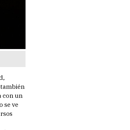
d,
o también
a con un
o se ve
ersos