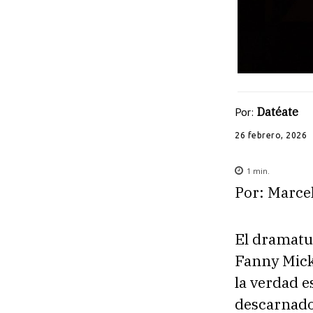
Por:
Datéate
26 febrero, 2026
1
min.
Por: Marce
El dramatur
Fanny Micke
la verdad 
descarnado,