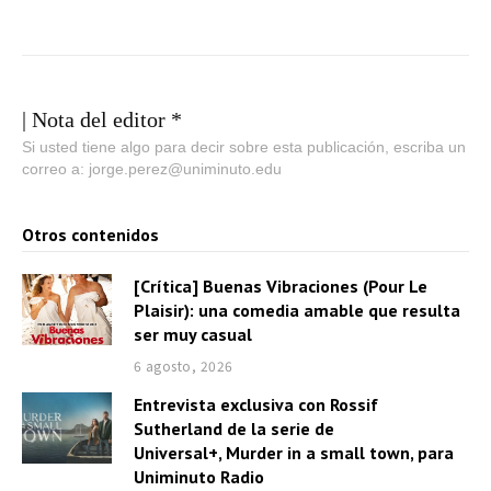
| Nota del editor *
Si usted tiene algo para decir sobre esta publicación, escriba un
correo a: jorge.perez@uniminuto.edu
Otros contenidos
[Crítica] Buenas Vibraciones (Pour Le
Plaisir): una comedia amable que resulta
ser muy casual
6 agosto, 2026
Entrevista exclusiva con Rossif
Sutherland de la serie de
Universal+, Murder in a small town, para
Uniminuto Radio