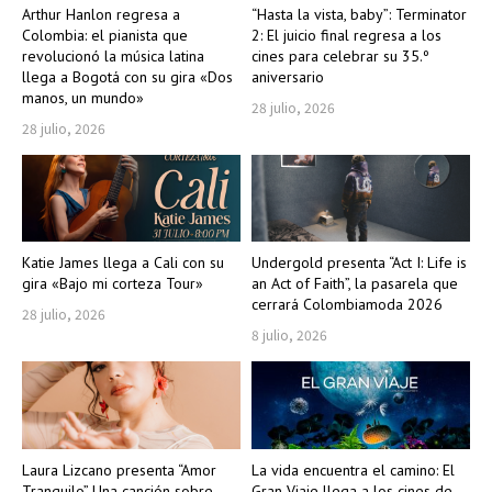
Arthur Hanlon regresa a
“Hasta la vista, baby”: Terminator
Colombia: el pianista que
2: El juicio final regresa a los
revolucionó la música latina
cines para celebrar su 35.º
llega a Bogotá con su gira «Dos
aniversario
manos, un mundo»
28 julio, 2026
28 julio, 2026
Katie James llega a Cali con su
Undergold presenta “Act I: Life is
gira «Bajo mi corteza Tour»
an Act of Faith”, la pasarela que
cerrará Colombiamoda 2026
28 julio, 2026
8 julio, 2026
Laura Lizcano presenta “Amor
La vida encuentra el camino: El
Tranquilo” Una canción sobre
Gran Viaje llega a los cines de