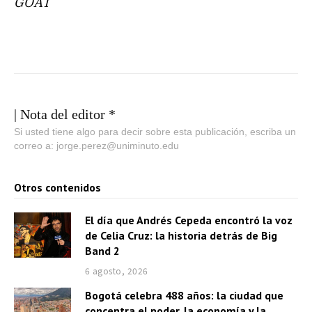
GOAT
| Nota del editor *
Si usted tiene algo para decir sobre esta publicación, escriba un
correo a: jorge.perez@uniminuto.edu
Otros contenidos
El día que Andrés Cepeda encontró la voz
de Celia Cruz: la historia detrás de Big
Band 2
6 agosto, 2026
Bogotá celebra 488 años: la ciudad que
concentra el poder, la economía y la