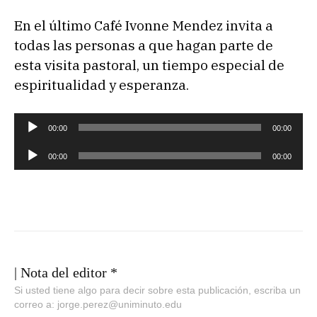
En el último Café Ivonne Mendez invita a
todas las personas a que hagan parte de
esta visita pastoral, un tiempo especial de
espiritualidad y esperanza.
R
00:00
00:00
e
R
00:00
00:00
p
e
r
p
o
r
d
o
u
d
c
u
| Nota del editor *
t
c
Si usted tiene algo para decir sobre esta publicación, escriba un
o
correo a: jorge.perez@uniminuto.edu
t