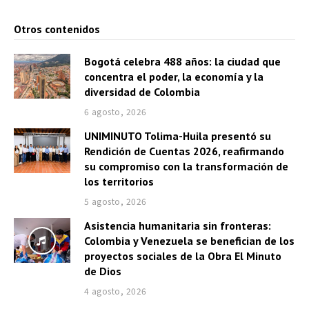
r
o
d
Otros contenidos
r
e
d
a
Bogotá celebra 488 años: la ciudad que
e
concentra el poder, la economía y la
u
a
diversidad de Colombia
d
u
6 agosto, 2026
i
d
UNIMINUTO Tolima-Huila presentó su
o
i
Rendición de Cuentas 2026, reafirmando
o
su compromiso con la transformación de
los territorios
5 agosto, 2026
Asistencia humanitaria sin fronteras:
Colombia y Venezuela se benefician de los
proyectos sociales de la Obra El Minuto
de Dios
4 agosto, 2026