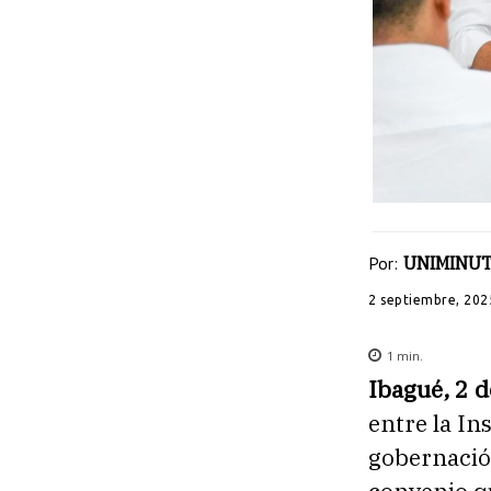
Por:
UNIMINUT
2 septiembre, 202
1
min.
Ibagué, 2 
entre la In
gobernació
convenio qu