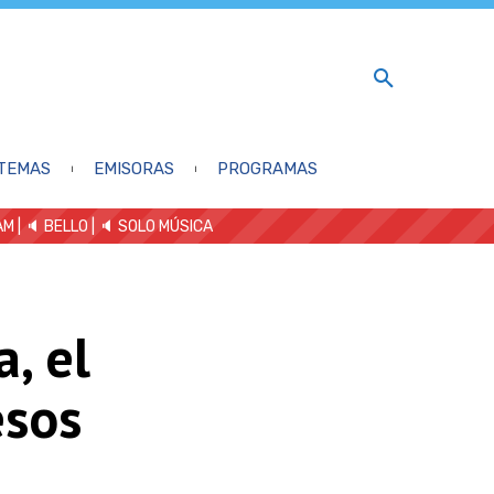
TEMAS
EMISORAS
PROGRAMAS
AM
| 🔈 BELLO
|
🔈 SOLO MÚSICA
, el
esos