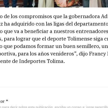
no de los compromisos que la gobernadora Ad
z ha adquirido con las ligas del departamento
 que va a beneficiar a nuestros entrenadores
, para lograr que el deporte Tolimense siga 
do que podamos formar un buen semillero, u
ortiva, para los años venideros”, dijo Francy 
rente de Indeportes Tolima.
tor *
go para decir sobre esta publicación, escriba un correo a: jorge.perez