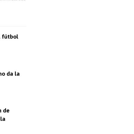
 fútbol
no da la
n de
la