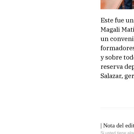
Este fue u
Magali Mati
un convenio
formadores
y sobre to
reserva dep
Salazar, ge
| Nota del edi
Si usted tiene al