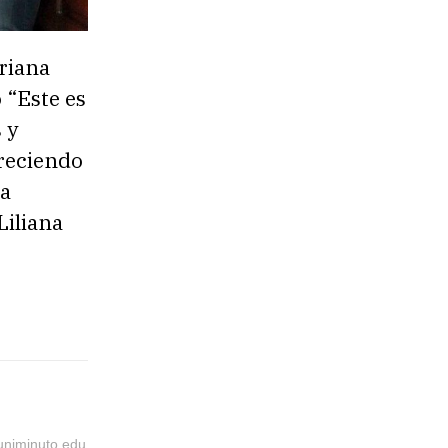
riana
 “Este es
 y
creciendo
na
Liliana
@uniminuto.edu