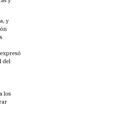
a, y
ión
s
 expresó
l del
a los
rar