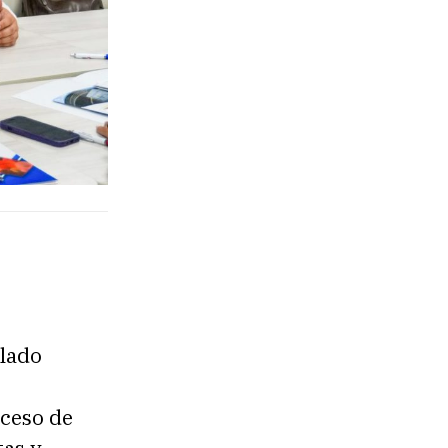
ulado
oceso de
tas y