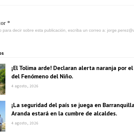
tor *
go para decir sobre esta publicación, escriba un correo a: jorge.perez
os
¡El Tolima arde! Declaran alerta naranja por e
del Fenómeno del Niño.
4 agosto, 2026
¡La seguridad del país se juega en Barranquill
Aranda estará en la cumbre de alcaldes.
4 agosto, 2026