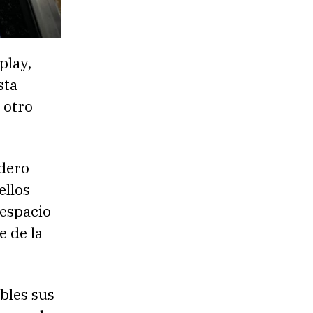
play,
sta
 otro
adero
ellos
 espacio
e de la
bles sus