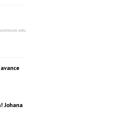
@uniminuto.edu
l avance
a! Johana