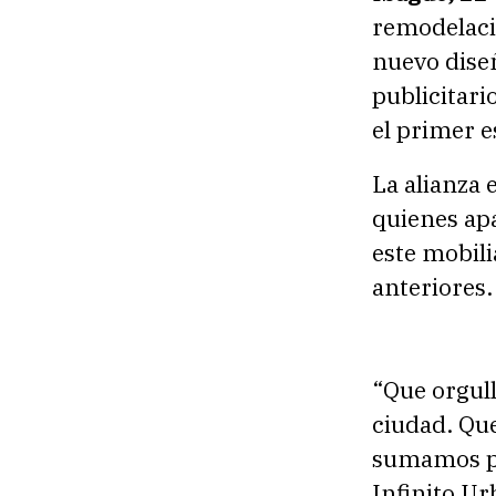
remodelaci
nuevo diseñ
publicitari
el primer e
La alianza 
quienes ap
este mobili
anteriores.
“Que orgul
ciudad. Que
sumamos pa
Infinito Ur