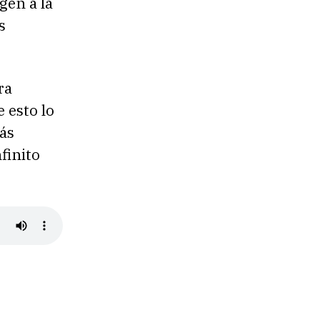
gen a la
s
ra
 esto lo
ás
finito