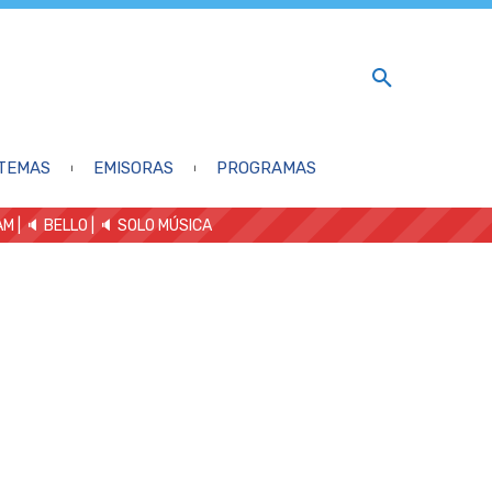
TEMAS
EMISORAS
PROGRAMAS
AM
| 🔈 BELLO
|
🔈 SOLO MÚSICA