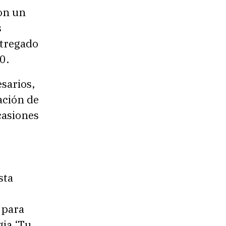
con un
s
ntregado
0.
sarios,
ación de
casiones
sta
 para
gia ‘Tu