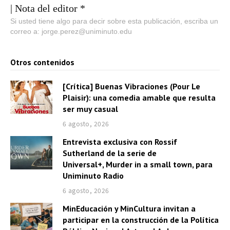
| Nota del editor *
Si usted tiene algo para decir sobre esta publicación, escriba un
correo a: jorge.perez@uniminuto.edu
Otros contenidos
[Crítica] Buenas Vibraciones (Pour Le
Plaisir): una comedia amable que resulta
ser muy casual
6 agosto, 2026
Entrevista exclusiva con Rossif
Sutherland de la serie de
Universal+, Murder in a small town, para
Uniminuto Radio
6 agosto, 2026
MinEducación y MinCultura invitan a
participar en la construcción de la Política