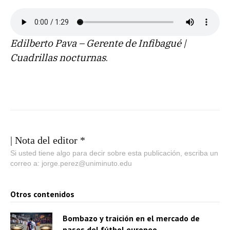
Edilberto Pava – Gerente de Infibagué |
Cuadrillas nocturnas
.
| Nota del editor *
Si usted tiene algo para decir sobre esta publicación, escriba un
correo a: jorge.perez@uniminuto.edu
Otros contenidos
Bombazo y traición en el mercado de
pases del fútbol europeo