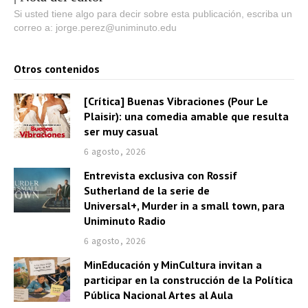
Si usted tiene algo para decir sobre esta publicación, escriba un
correo a: jorge.perez@uniminuto.edu
Otros contenidos
[Crítica] Buenas Vibraciones (Pour Le
Plaisir): una comedia amable que resulta
ser muy casual
6 agosto, 2026
Entrevista exclusiva con Rossif
Sutherland de la serie de
Universal+, Murder in a small town, para
Uniminuto Radio
6 agosto, 2026
MinEducación y MinCultura invitan a
participar en la construcción de la Política
Pública Nacional Artes al Aula