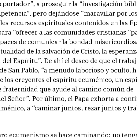
 portador”, a proseguir la “investigación bíbl
petencia”, pero dejándose “maravillar por lo
s recursos espirituales contenidos en las Ep
para “ofrecer a las comunidades cristianas “p
apaces de comunicar la bondad misericordios
ctualidad de la salvación de Cristo, la esperanz
del Espíritu”. De ahí el deseo de que el trabaj
de San Pablo, “a menudo laborioso y oculto, 
e los creyentes el espíritu ecuménico, un espí
de fraternidad que ayude al camino común de
l Señor”. Por último, el Papa exhorta a conti
énico, a “caminar juntos, rezar juntos y tra
ero ecumenismo se hace caminando: no teng