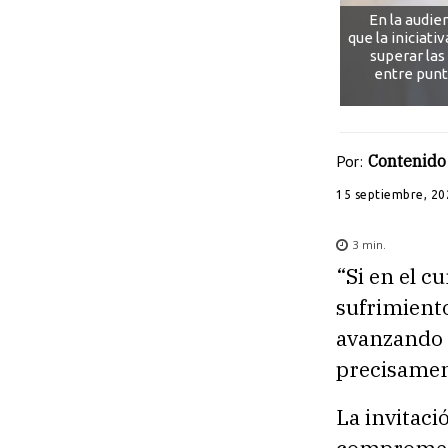
En la audie
que la iniciati
superar las
entre punt
Por:
Contenido 
15 septiembre, 20
3
min.
“Si en el cu
sufrimient
avanzando 
precisamen
La invitaci