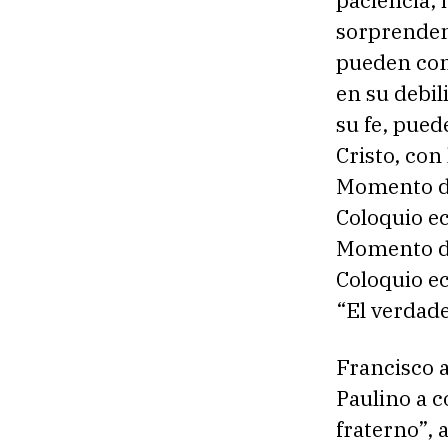
paciencia, 
sorprendent
pueden conf
en su debi
su fe, pued
Cristo, con
Momento de 
Coloquio e
Momento de 
Coloquio e
“El verdad
Francisco 
Paulino a c
fraterno”, 