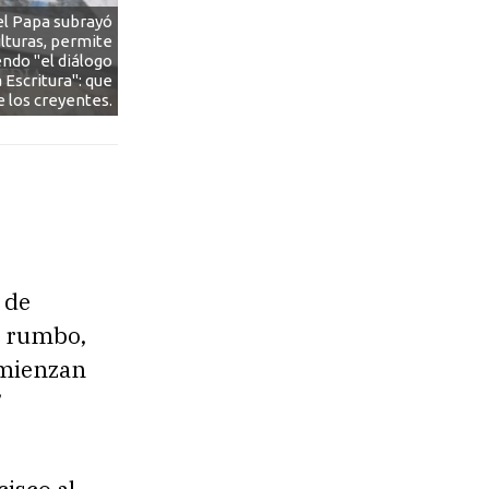
 el Papa subrayó
ulturas, permite
endo "el diálogo
 Escritura": que
e los creyentes.
 de
l rumbo,
omienzan
”