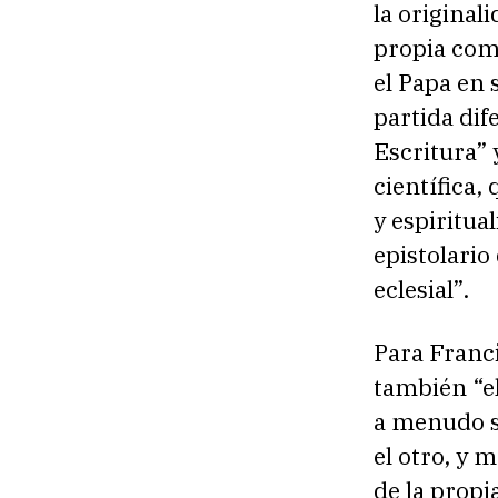
la originali
propia comu
el Papa en 
partida dif
Escritura”
científica,
y espiritua
epistolario
eclesial”.
Para Franc
también “el
a menudo s
el otro, y 
de la propi