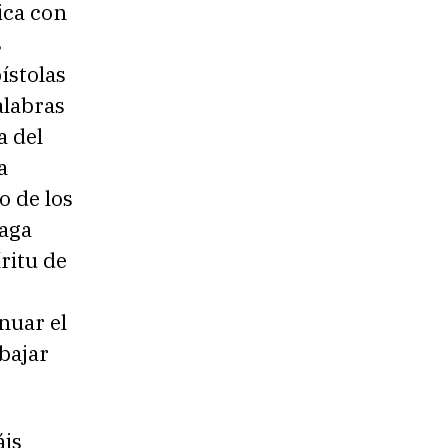
ica con
s
ístolas
alabras
a del
a
o de los
haga
ritu de
nuar el
bajar
áis