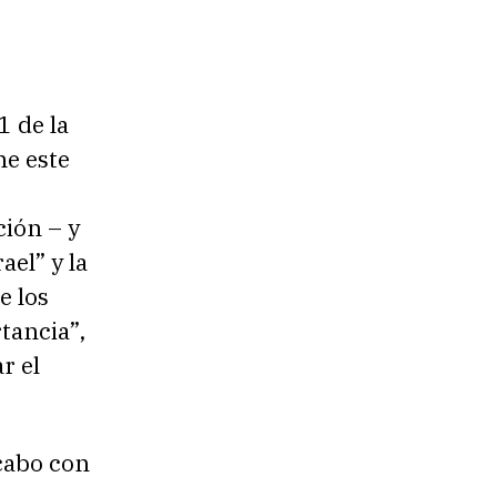
1 de la
ne este
ción – y
ael” y la
e los
tancia”,
r el
 cabo con