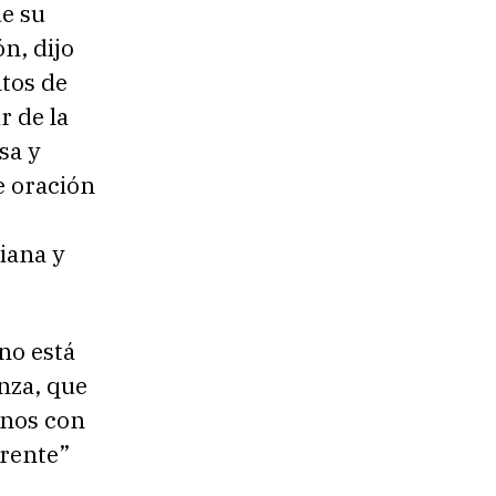
de su
n, dijo
ntos de
r de la
sa y
e oración
tiana y
no está
anza, que
rnos con
erente”