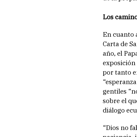
Los camino
En cuanto a
Carta de S
año, el Pap
exposición 
por tanto e
“esperanza 
gentiles “
sobre el qu
diálogo ec
“Dios no fa