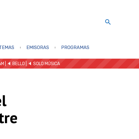
TEMAS
EMISORAS
PROGRAMAS
AM
| 🔈 BELLO
|
🔈 SOLO MÚSICA
l
tre