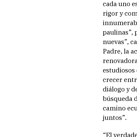
cada uno es
rigor y com
innumerable
paulinas”, 
nuevas”, c
Padre, la a
renovadora 
estudiosos 
crecer entr
diálogo y 
búsqueda de
camino ecum
juntos”.
“El verdad