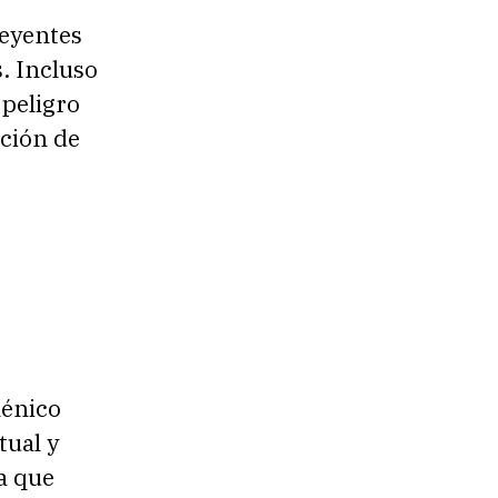
reyentes
. Incluso
peligro
cción de
ménico
tual y
la que