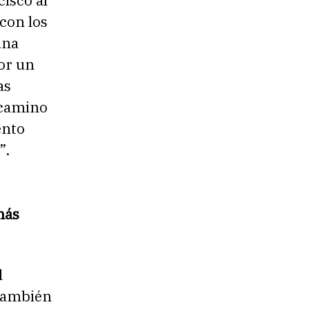
isco al
 con los
una
por un
as
 camino
ento
”.
más
l
 también