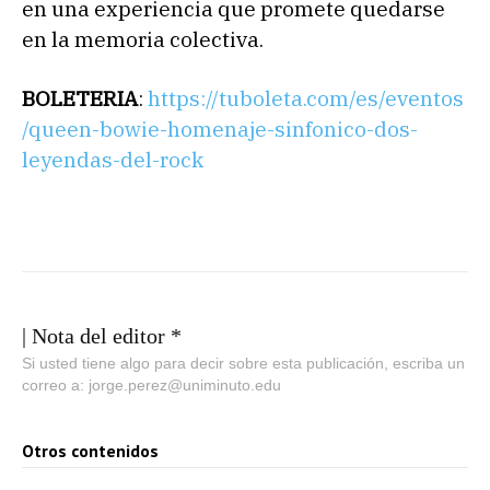
en una experiencia que promete quedarse
en la memoria colectiva.
BOLETERIA
:
https://tuboleta.com/es/eventos
/queen-bowie-homenaje-sinfonico-dos-
leyendas-del-rock
| Nota del editor *
Si usted tiene algo para decir sobre esta publicación, escriba un
correo a: jorge.perez@uniminuto.edu
Otros contenidos