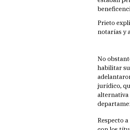
beneficenci
Prieto expl
notarías y 
No obstant
habilitar s
adelantaron
jurídico, q
alternativa
departame
Respecto a 
con los tít