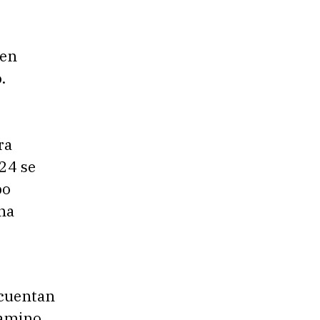
 en
.
ra
024 se
po
una
 cuentan
 camino