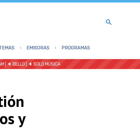
TEMAS
EMISORAS
PROGRAMAS
AM
| 🔈 BELLO
|
🔈 SOLO MÚSICA
tión
os y