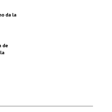
no da la
n de
la