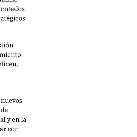
rientados
ratégicos
stión
amiento
alicen.
e nuevos
 de
l y en la
ar con