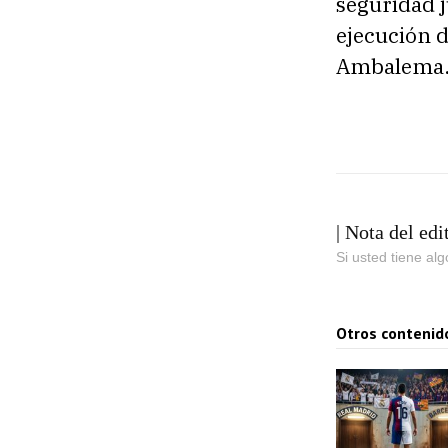
seguridad j
ejecución 
Ambalema
| Nota del edi
Si usted tiene al
Otros contenid