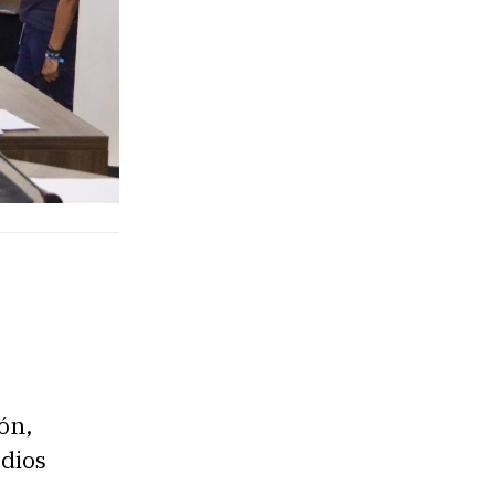
ón,
dios