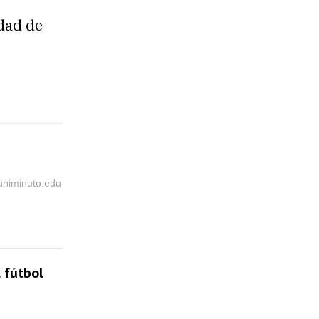
dad de
@uniminuto.edu
 fútbol