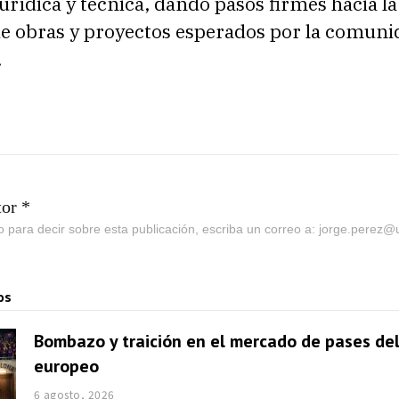
urídica y técnica, dando pasos firmes hacia la
de obras y proyectos esperados por la comuni
.
tor *
go para decir sobre esta publicación, escriba un correo a: jorge.perez
os
Bombazo y traición en el mercado de pases del
europeo
6 agosto, 2026