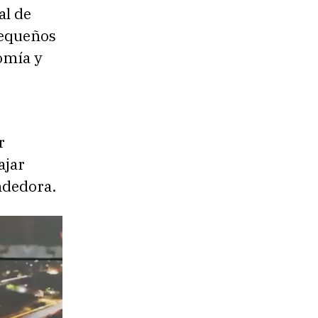
al de
pequeños
omía y
r
ajar
ndedora.