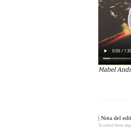
Mabel Andr
| Nota del edi
Si usted tiene al