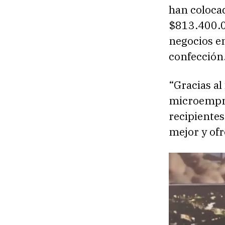
han coloca
$813.400.0
negocios e
confección
“Gracias al
microempre
recipientes
mejor y of