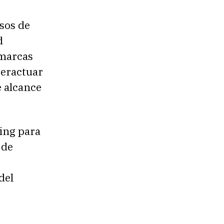
sos de
d
 marcas
teractuar
e alcance
ing para
 de
del