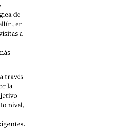
o
gica de
llín, en
isitas a
 más
a través
or la
jetivo
to nivel,
igentes.