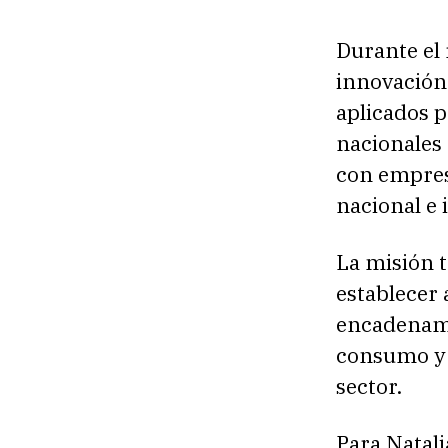
Durante el 
innovación,
aplicados 
nacionales
con empres
nacional e 
La misión 
establecer 
encadenami
consumo y 
sector.
Para Natali