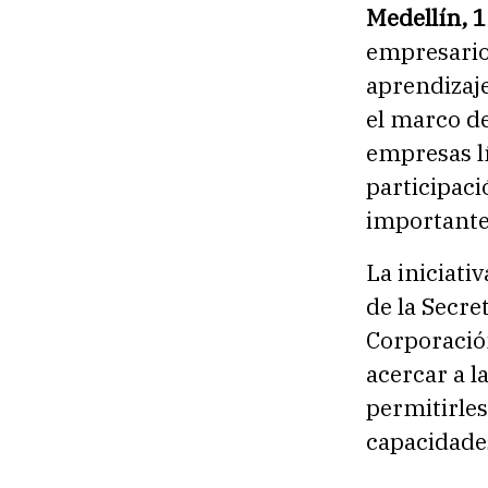
Medellín, 
empresarios
aprendizaje
el marco d
empresas lí
participac
importante
La iniciati
de la Secre
Corporació
acercar a l
permitirles
capacidade