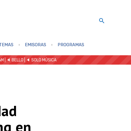
TEMAS
EMISORAS
PROGRAMAS
AM
| 🔈 BELLO
|
🔈 SOLO MÚSICA
dad
ng en