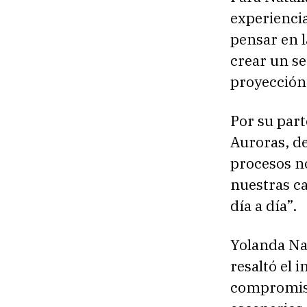
experienci
pensar en l
crear un se
proyección
Por su part
Auroras, de
procesos n
nuestras c
día a día”.
Yolanda Na
resaltó el 
compromiso