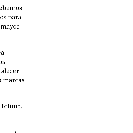
“Debemos
nos para
n mayor
ca
os
talecer
as marcas
 Tolima,