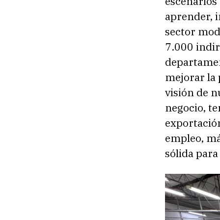
escenarios 
aprender, i
sector mod
7.000 indir
departamen
mejorar la 
visión de 
negocio, te
exportació
empleo, más
sólida para