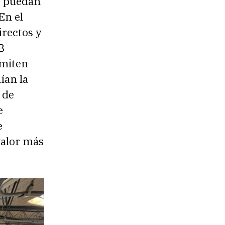
e puedan
En el
irectos y
B
rmiten
ían la
 de
e
e
valor más