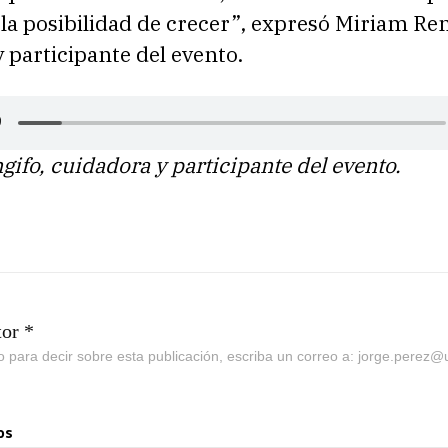
 la posibilidad de crecer”, expresó Miriam Ren
 participante del evento.
ifo, cuidadora y participante del evento.
tor *
go para decir sobre esta publicación, escriba un correo a: jorge.perez
os