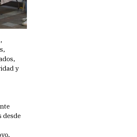
,
s,
lados,
vidad y
ente
s desde
yo,