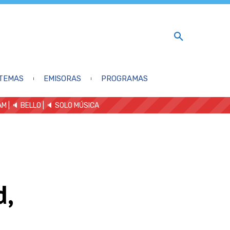
TEMAS
EMISORAS
PROGRAMAS
AM
| 🔈 BELLO
|
🔈 SOLO MÚSICA
d,
’