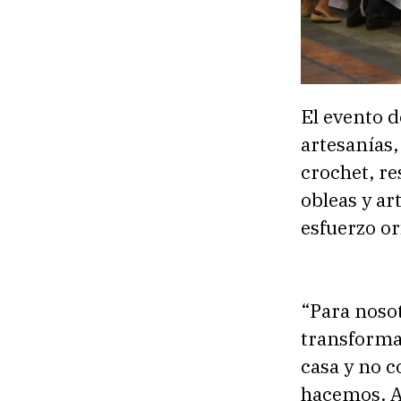
El evento d
artesanías
crochet, re
obleas y ar
esfuerzo o
“Para noso
transforma
casa y no 
hacemos. A