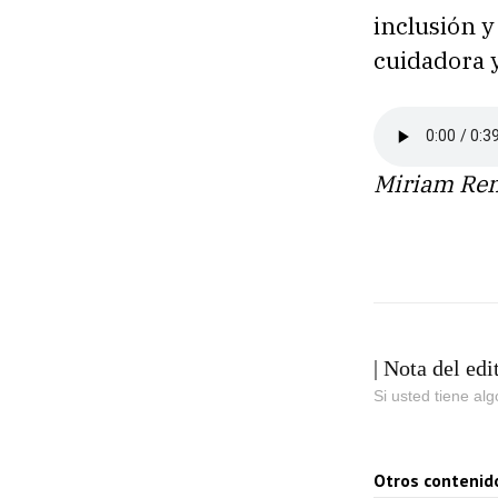
inclusión y
cuidadora y
Miriam Reng
| Nota del edi
Si usted tiene al
Otros contenid