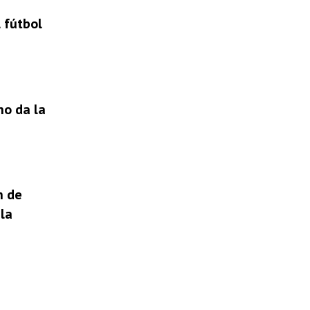
 fútbol
no da la
n de
la