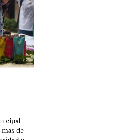
nicipal
n más de