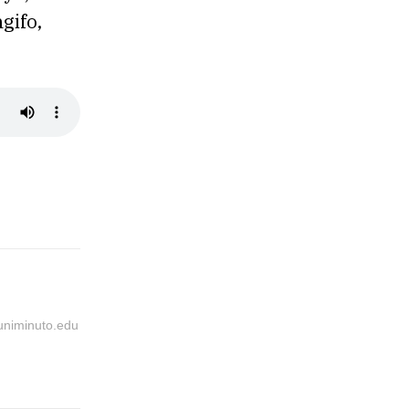
gifo,
@uniminuto.edu