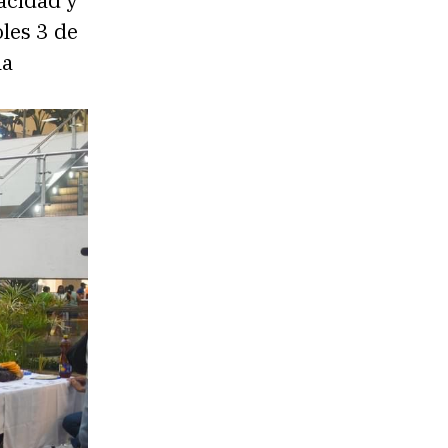
acidad y
oles 3 de
la