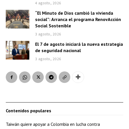
d
4 agosto, 2026
o
i
“El Minuto de Dios cambió la vivienda
o
social”: Arranca el programa RenovAcción
Social Sostenible
3 agosto, 2026
El 7 de agosto iniciará la nueva estrategia
de seguridad nacional
3 agosto, 2026
Contenidos populares
Taiwán quiere apoyar a Colombia en lucha contra