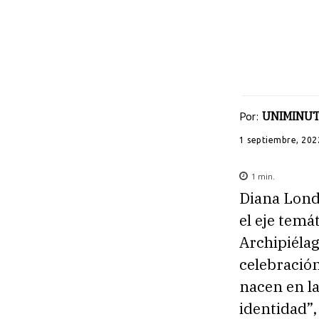
Por:
UNIMINUT
1 septiembre, 202
1
min.
Diana Londo
el eje temá
Archipiélag
celebración
nacen en la
identidad”,