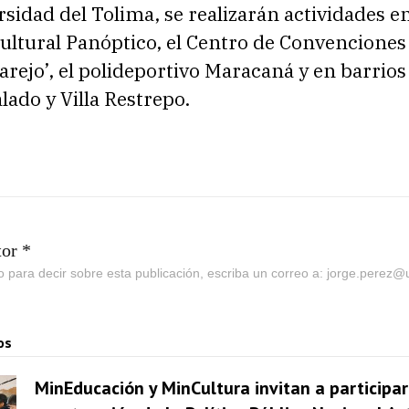
rsidad del Tolima, se realizarán actividades en
ltural Panóptico, el Centro de Convenciones 
rejo’, el polideportivo Maracaná y en barrio
alado y Villa Restrepo.
tor *
go para decir sobre esta publicación, escriba un correo a: jorge.perez
os
MinEducación y MinCultura invitan a participar