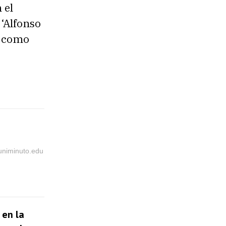
 el
‘Alfonso
s como
@uniminuto.edu
 en la