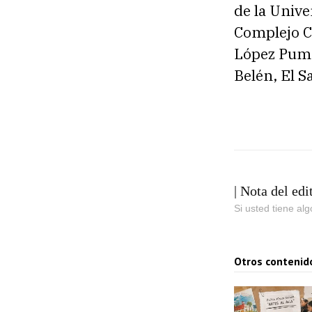
de la Unive
Complejo Cu
López Puma
Belén, El S
| Nota del edi
Si usted tiene al
Otros contenid