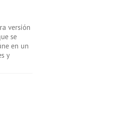
ra versión
que se
eúne en un
es y