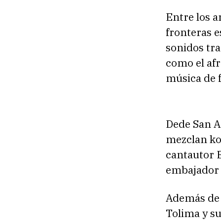
Entre los a
fronteras e
sonidos tra
como el afr
música de 
Dede San A
mezclan kom
cantautor E
embajador d
Además de s
Tolima y su