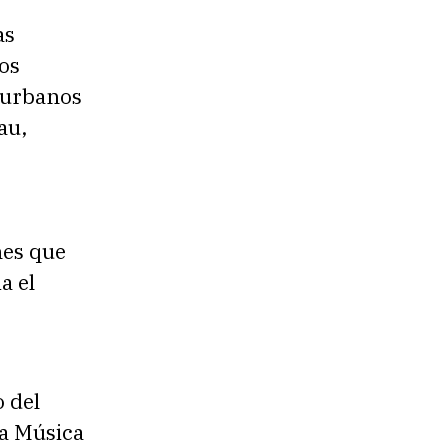
as
os
s urbanos
au,
nes que
a el
 del
la Música