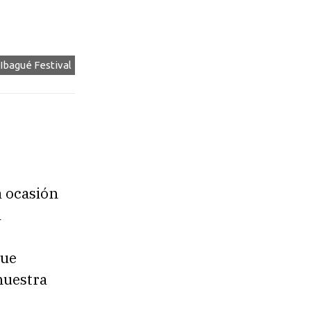
 Ibagué Festival
a ocasión
l
que
nuestra