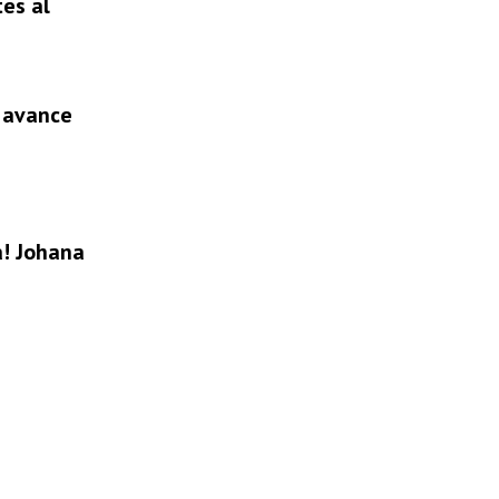
tes al
l avance
a! Johana