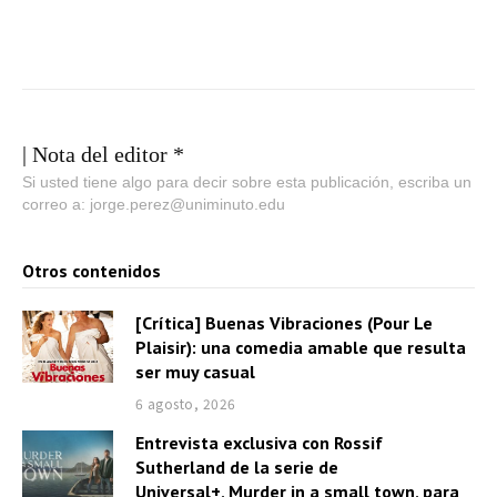
| Nota del editor *
Si usted tiene algo para decir sobre esta publicación, escriba un
correo a: jorge.perez@uniminuto.edu
Otros contenidos
[Crítica] Buenas Vibraciones (Pour Le
Plaisir): una comedia amable que resulta
ser muy casual
6 agosto, 2026
Entrevista exclusiva con Rossif
Sutherland de la serie de
Universal+, Murder in a small town, para