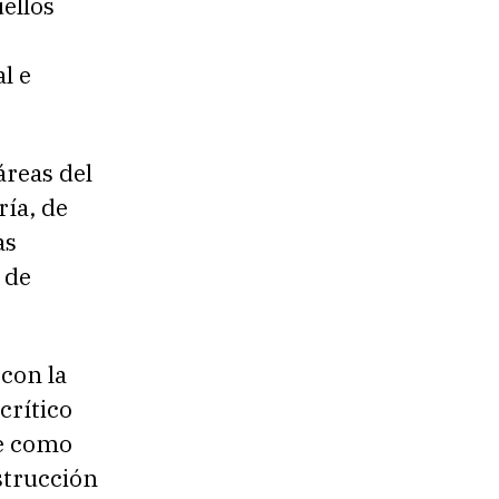
ellos
l e
áreas del
ía, de
as
 de
con la
crítico
se como
strucción