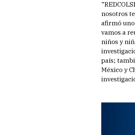
“REDCOLSI,
nosotros t
afirmó uno
vamos a reu
niños y niñ
investigaci
país; tambi
México y C
investigaci