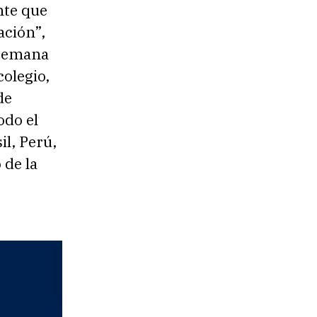
nte que
ación”,
 semana
olegio,
de
odo el
l, Perú,
 de la