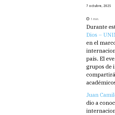
7 octubre, 2025
1
min.
Durante es
Dios – UN
en el marc
internacion
país. El ev
grupos de i
compartirán
académicos 
Juan Camil
dio a conoc
internacion