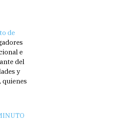
to de
igadores
cional e
ante del
dades y
, quienes
NIMINUTO
,