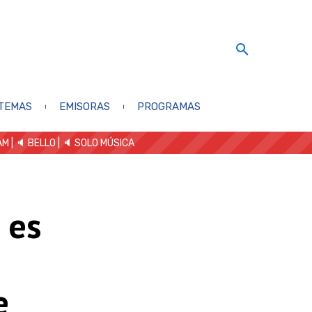
TEMAS
EMISORAS
PROGRAMAS
AM
| 🔈 BELLO
|
🔈 SOLO MÚSICA
 es
e