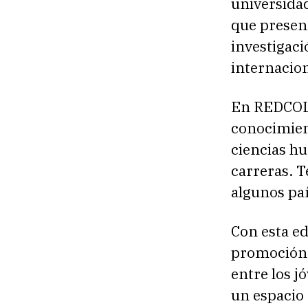
universidad
que presen
investigaci
internacion
En REDCOLS
conocimien
ciencias hu
carreras. T
algunos paí
Con esta e
promoción d
entre los j
un espacio 