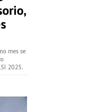
orio,
es
smo mes se
ro
LSI 2025.