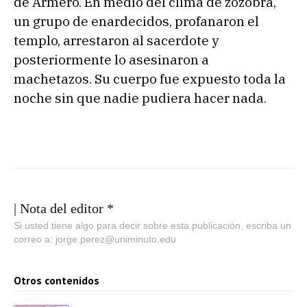
de Armero. En medio del clima de zozobra,
un grupo de enardecidos, profanaron el
templo, arrestaron al sacerdote y
posteriormente lo asesinaron a
machetazos. Su cuerpo fue expuesto toda la
noche sin que nadie pudiera hacer nada.
| Nota del editor *
Si usted tiene algo para decir sobre esta publicación, escriba un
correo a: jorge.perez@uniminuto.edu
Otros contenidos