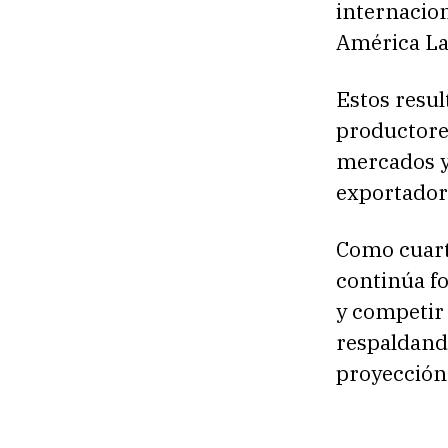
internacio
América La
Estos resu
productores
mercados y 
exportador
Como cuart
continúa f
y competir 
respaldando
proyección 