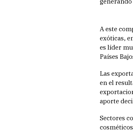
generando 
A este com
exóticas, e
es líder m
Países Bajo
Las export
en el resul
exportacio
aporte dec
Sectores c
cosméticos