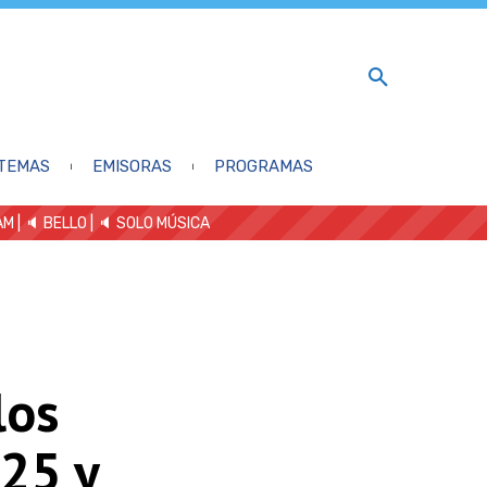
TEMAS
EMISORAS
PROGRAMAS
AM
| 🔈 BELLO
|
🔈 SOLO MÚSICA
los
25 y