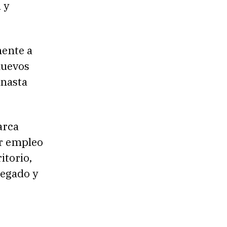
 y
ente a
nuevos
anasta
arca
ar empleo
itorio,
regado y