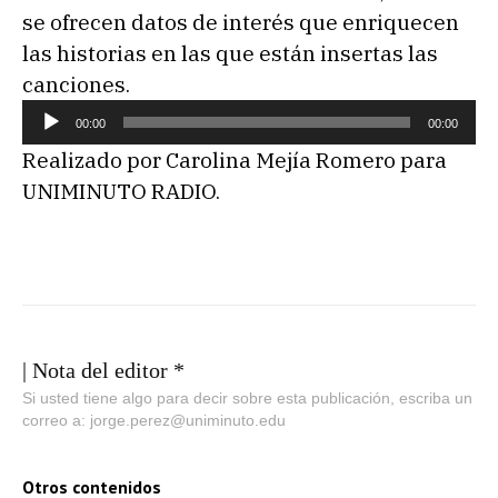
se ofrecen datos de interés que enriquecen
las historias en las que están insertas las
canciones.
R
00:00
00:00
e
Realizado por Carolina Mejía Romero para
p
UNIMINUTO RADIO.
r
o
d
u
c
t
| Nota del editor *
o
Si usted tiene algo para decir sobre esta publicación, escriba un
correo a: jorge.perez@uniminuto.edu
r
d
e
Otros contenidos