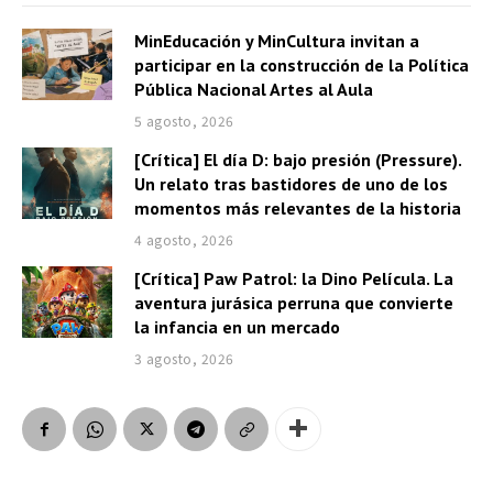
a
MinEducación y MinCultura invitan a
u
participar en la construcción de la Política
d
Pública Nacional Artes al Aula
i
5 agosto, 2026
o
[Crítica] El día D: bajo presión (Pressure).
Un relato tras bastidores de uno de los
momentos más relevantes de la historia
4 agosto, 2026
[Crítica] Paw Patrol: la Dino Película. La
aventura jurásica perruna que convierte
la infancia en un mercado
3 agosto, 2026