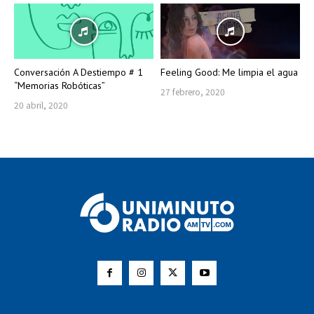
Conversación A Destiempo # 1
Feeling Good: Me limpia el agua
“Memorias Robóticas”
27 febrero, 2020
20 abril, 2020