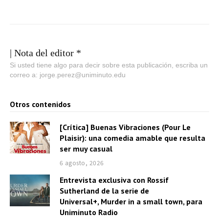
| Nota del editor *
Si usted tiene algo para decir sobre esta publicación, escriba un
correo a: jorge.perez@uniminuto.edu
Otros contenidos
[Crítica] Buenas Vibraciones (Pour Le
Plaisir): una comedia amable que resulta
ser muy casual
6 agosto, 2026
Entrevista exclusiva con Rossif
Sutherland de la serie de
Universal+, Murder in a small town, para
Uniminuto Radio