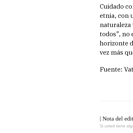
Cuidado con
etnia, con 
naturaleza 
todos”, no 
horizonte d
vez más que
Fuente: Va
| Nota del edi
Si usted tiene al