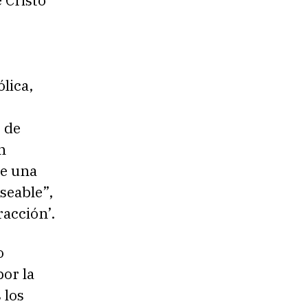
 Cristo
lica,
r de
n
te una
seable”,
racción’.
o
por la
 los