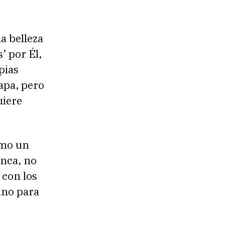
a belleza
’ por Él,
pias
Papa, pero
uiere
omo un
unca, no
 con los
 uno para