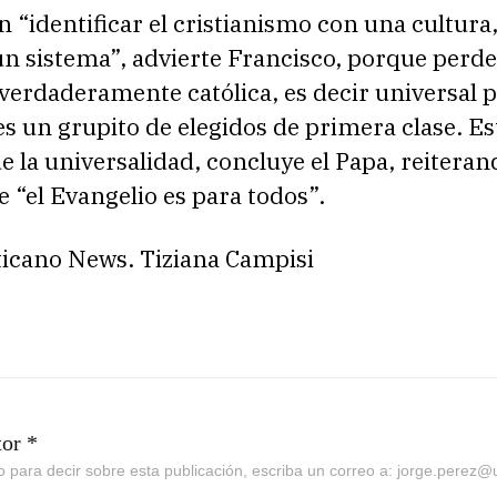
 “identificar el cristianismo con una cultura
un sistema”, advierte Francisco, porque perde
verdaderamente católica, es decir universal 
es un grupito de elegidos de primera clase. Est
e la universalidad, concluye el Papa, reitera
 “el Evangelio es para todos”.
ticano News. Tiziana Campisi
tor *
go para decir sobre esta publicación, escriba un correo a: jorge.perez