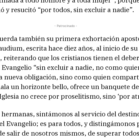
tinada a todo hombre y a toda mujer”, porque
ó y resucitó “por todos, sin excluir a nadie”.
- Patrocinado -
cuerda también su primera exhortación apostó
audium, escrita hace diez años, al inicio de su
, reiterando que los cristianos tienen el debe
 Evangelio “sin excluir a nadie, no como quie
 nueva obligación, sino como quien compar
ñala un horizonte bello, ofrece un banquete de
Iglesia no crece por proselitismo, sino ‘por at
hermanas, sintámonos al servicio del destin
el Evangelio; es para todos, y distingámonos 
e salir de nosotros mismos, de superar todos