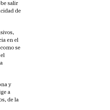
be salir
acidad de
sivos,
cia en el
, como se
el
 a
ona y
ige a
os, de la