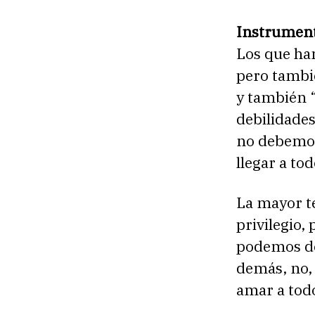
Instrument
Los que han
pero tambié
y también 
debilidades
no debemos 
llegar a tod
La mayor t
privilegio,
podemos de
demás, no, 
amar a todo