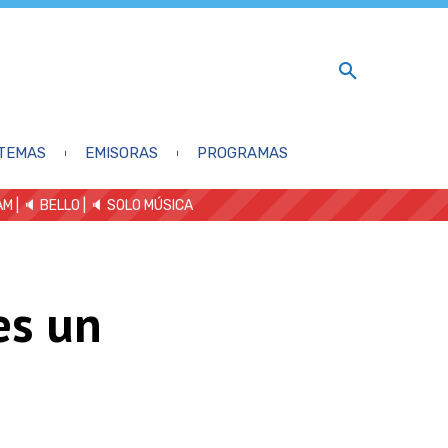
TEMAS
EMISORAS
PROGRAMAS
AM
| 🔈 BELLO
|
🔈 SOLO MÚSICA
es un