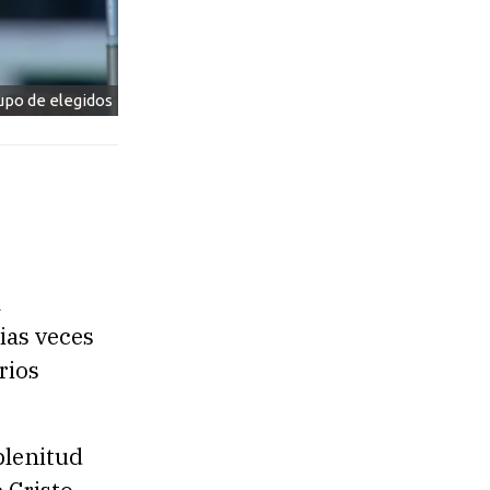
rupo de elegidos
l
ias veces
rios
plenitud