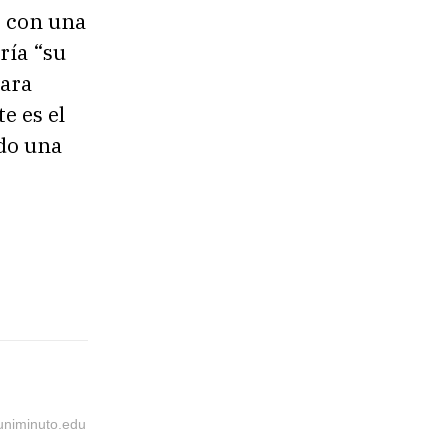
, con una
ría “su
para
e es el
ndo una
@uniminuto.edu