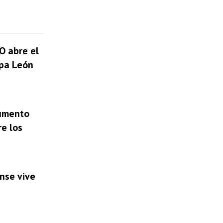
O abre el
apa León
cumento
re los
ense vive