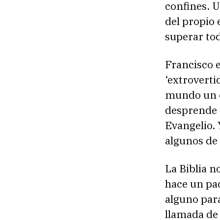
confines. U
del propio
superar tod
Francisco e
‘extrovertid
mundo un c
desprende 
Evangelio. 
algunos de
La Biblia 
hace un pac
alguno para
llamada de 