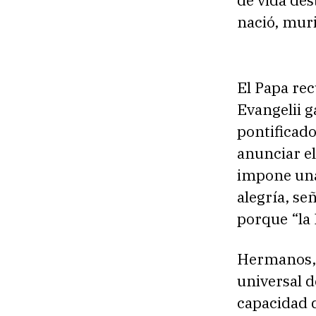
de vida des
nació, muri
El Papa re
Evangelii g
pontificado
anunciar el
impone una
alegría, se
porque “la 
Hermanos, 
universal d
capacidad d