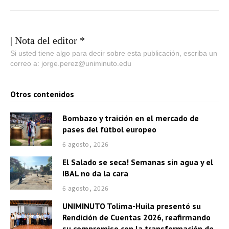
| Nota del editor *
Si usted tiene algo para decir sobre esta publicación, escriba un
correo a: jorge.perez@uniminuto.edu
Otros contenidos
Bombazo y traición en el mercado de
pases del fútbol europeo
6 agosto, 2026
El Salado se seca! Semanas sin agua y el
IBAL no da la cara
6 agosto, 2026
UNIMINUTO Tolima-Huila presentó su
Rendición de Cuentas 2026, reafirmando
su compromiso con la transformación de