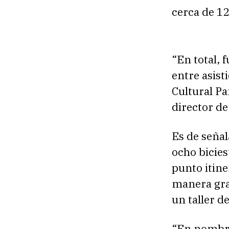
cerca de 1
“En total, f
entre asist
Cultural Pa
director de
Es de señal
ocho bicies
punto itine
manera grat
un taller d
“En nombre