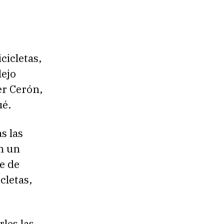
cicletas,
lejo
er Cerón,
ué.
s las
on un
e de
cletas,
les las