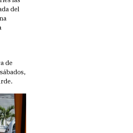
ada del
una
a
ra de
 sábados,
arde.