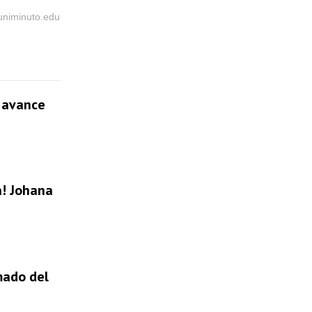
@uniminuto.edu
l avance
a! Johana
mado del