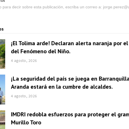
go para decir sobre esta publicación, escriba un correo a: jorge.perez
os
¡El Tolima arde! Declaran alerta naranja por e
del Fenómeno del Niño.
4 agosto, 2026
¡La seguridad del país se juega en Barranquill
Aranda estará en la cumbre de alcaldes.
4 agosto, 2026
IMDRI redobla esfuerzos para proteger el gra
Murillo Toro