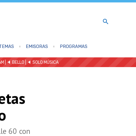
TEMAS
EMISORAS
PROGRAMAS
AM
| 🔈 BELLO
|
🔈 SOLO MÚSICA
etas
o
lle 60 con