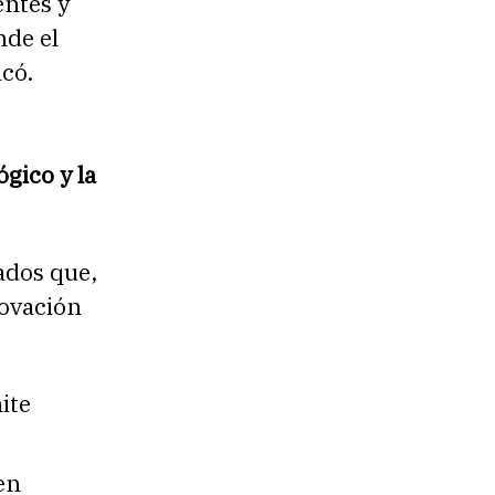
entes y
nde el
acó.
ógico y la
ados que,
ovación
ite
en