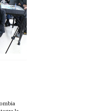
olombia
tegra la