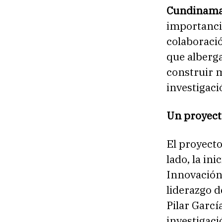
Cundinama
importanci
colaboració
que alberga
construir m
investigaci
Un proyect
El proyecto
lado, la in
Innovación
liderazgo d
Pilar Garcí
investigac