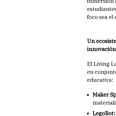
inmersión 
estudiantes
foco sea el
Un ecosiste
innovación
El Living L
en conjunt
educativa:
Maker Sp
materiali
LegoBot: