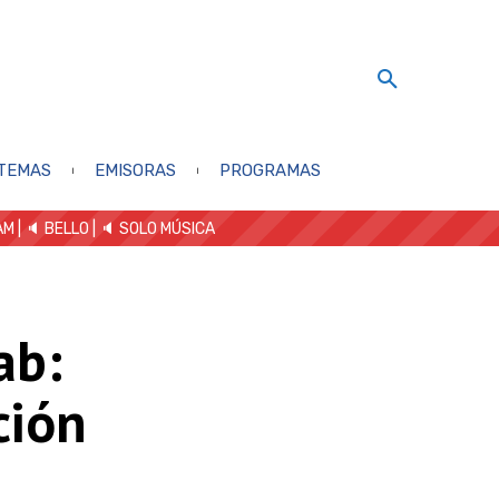
TEMAS
EMISORAS
PROGRAMAS
AM
| 🔈 BELLO
|
🔈 SOLO MÚSICA
ab:
ción