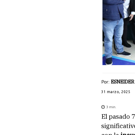
Por:
ESNEIDER
31 marzo, 2025
3
min.
El pasado 
significati
con la
inau