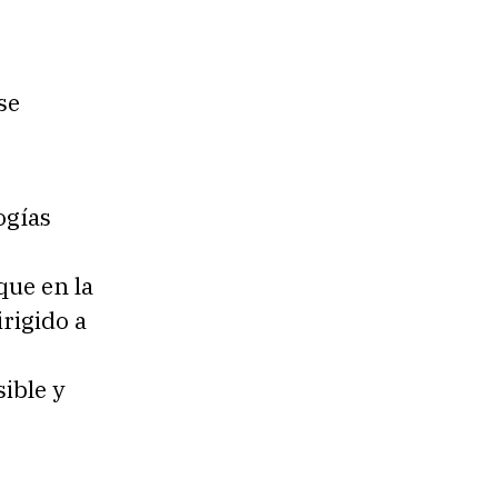
se
ogías
que en la
rigido a
ible y