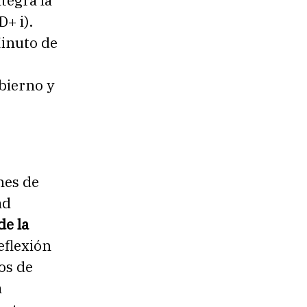
D+ i).
Minuto de
bierno y
nes de
ad
de la
eflexión
os de
a