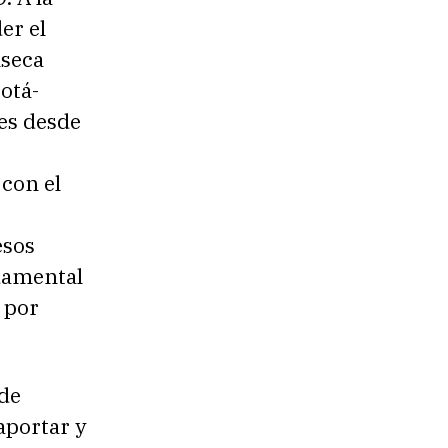
er el
nseca
otá-
es desde
 con el
esos
ndamental
 por
 de
aportar y