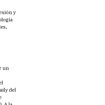
exión y
ología
des,
r un
el
ily del
e
. A la