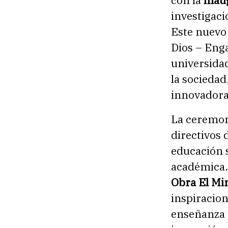
investigaci
Este nuevo 
Dios – Enga
universidad
la socieda
innovadoras
La ceremon
directivos 
educación 
académica.
Obra El Mi
inspiracion
enseñanza 