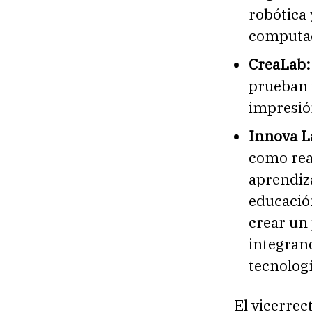
robótica
computac
CreaLab:
prueban 
impresió
Innova L
como real
aprendiza
educación
crear un 
integrand
tecnolog
El vicerre