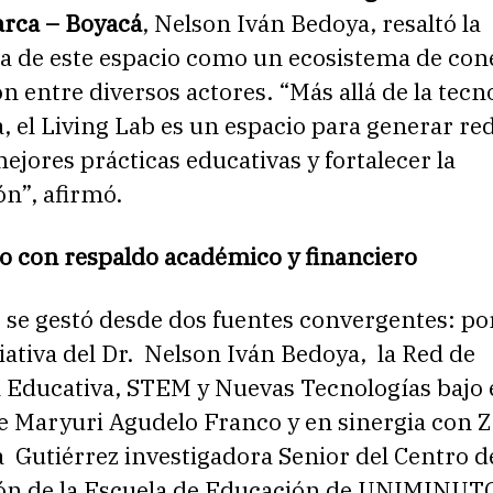
rca – Boyacá
, Nelson Iván Bedoya, resaltó la
a de este espacio como un ecosistema de con
n entre diversos actores. “Más allá de la tecn
, el Living Lab es un espacio para generar re
ejores prácticas educativas y fortalecer la
ón”, afirmó.
o con respaldo académico y financiero
 se gestó desde dos fuentes convergentes: po
iciativa del Dr. Nelson Iván Bedoya, la Red de
 Educativa, STEM y Nuevas Tecnologías bajo 
e Maryuri Agudelo Franco y en sinergia con Za
a Gutiérrez investigadora Senior del Centro d
ión de la Escuela de Educación de UNIMINUTO