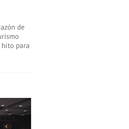
razón de
urismo
 hito para