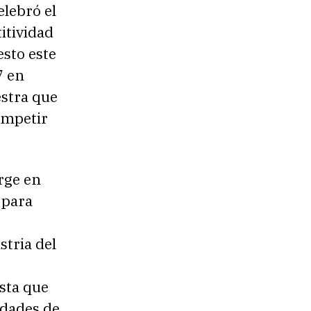
elebró el
itividad
sto este
7 en
estra que
ompetir
rge en
 para
stria del
sta que
idades de