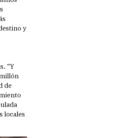
s
ás
 destino y
s. “Y
millón
d de
amiento
culada
s locales