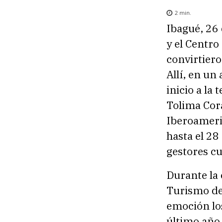
2
min.
Ibagué, 26
y el Centr
convirtiero
Allí, en un
inicio a la
Tolima Cor
Iberoameri
hasta el 28
gestores cu
Durante la 
Turismo de
emoción lo
último año