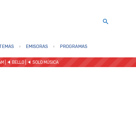
TEMAS
EMISORAS
PROGRAMAS
AM
| 🔈 BELLO
|
🔈 SOLO MÚSICA