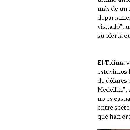
más de un m
departamen
visitado”, u
su oferta c
El Tolima v
estuvimos 
de dólares 
Medellín”,
no es casua
entre secto
que han cre