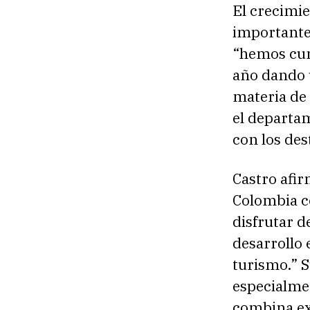
El crecimie
importante 
“hemos cum
año dando u
materia de
el departa
con los des
Castro afi
Colombia co
disfrutar d
desarrollo 
turismo.” S
especialme
combina ex