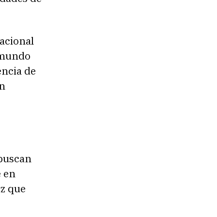
acional
l mundo
encia de
en
 buscan
e en
ez que