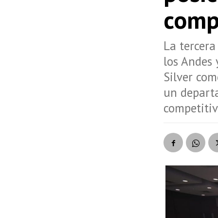
compe
La tercera
los Andes 
Silver co
un depart
competitivi