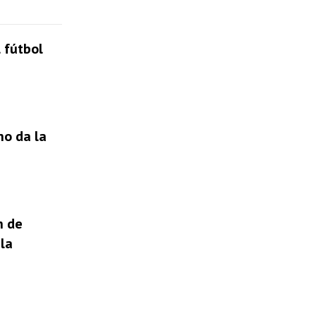
 fútbol
no da la
n de
la