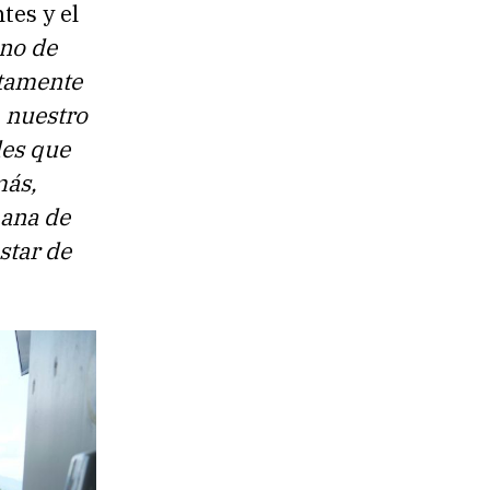
tes y el
eno de
tamente
 nuestro
des que
más,
mana de
star de