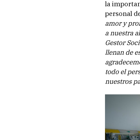
la importan
personal d
amor y pro
a nuestra a
Gestor Soci
llenan de e
agradecemo
todo el per
nuestros pa