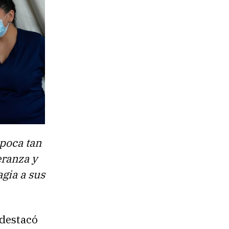
época tan
eranza y
agia a sus
 destacó