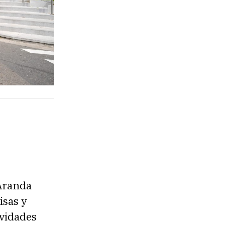
Aranda
isas y
ividades