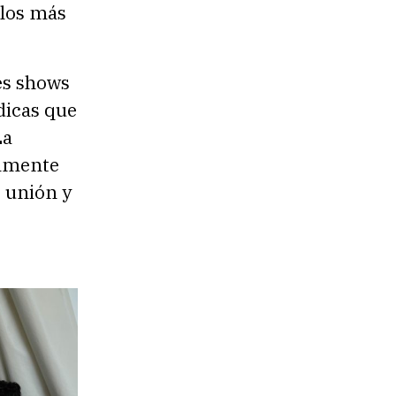
 los más
es shows
dicas que
La
almente
 unión y