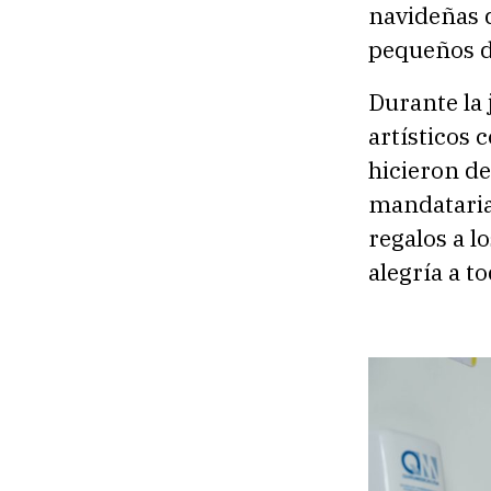
navideñas q
pequeños d
Durante la 
artísticos 
hicieron d
mandataria
regalos a l
alegría a to