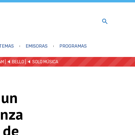
TEMAS
EMISORAS
PROGRAMAS
AM
| 🔈 BELLO
|
🔈 SOLO MÚSICA
 un
anza
 de