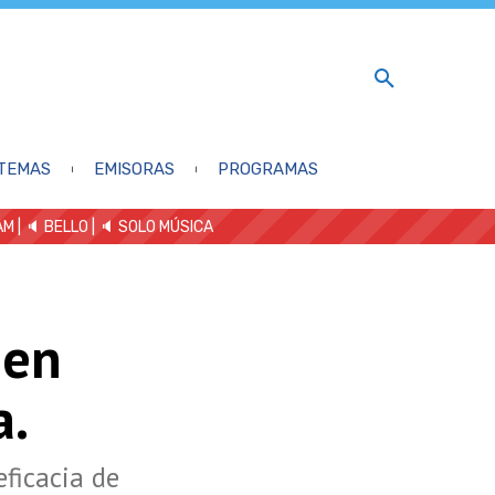
TEMAS
EMISORAS
PROGRAMAS
AM
| 🔈 BELLO
|
🔈 SOLO MÚSICA
 en
a.
eficacia de