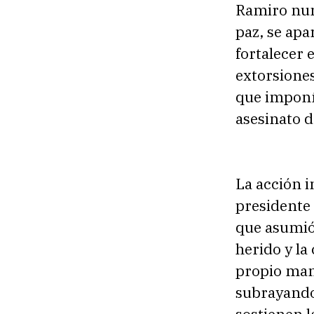
Ramiro nun
paz, se apa
fortalecer 
extorsiones
que imponía
asesinato d
La acción i
presidente
que asumió 
herido y la
propio man
subrayando 