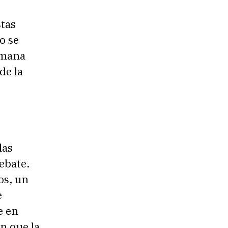
stas
o se
rmana
de la
las
ebate.
os, un
e
e en
n que la