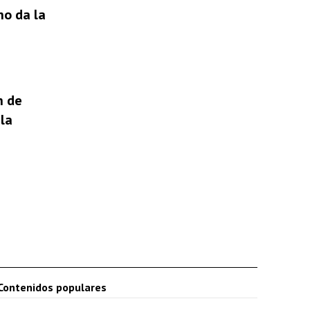
no da la
n de
la
Contenidos populares