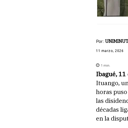
Por:
UNIMINUT
11 marzo, 2026
1
min.
Ibagué, 11
Ituango, un
horas puso f
las disiden
décadas lig
en la dispu