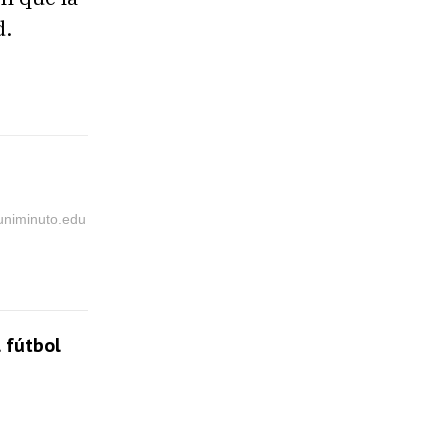
d.
@uniminuto.edu
 fútbol