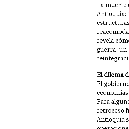
La muerte d
Antioquia: 
estructuras
reacomodan
revela cómo
guerra, un
reintegraci
El dilema d
El gobierno
economías 
Para alguno
retroceso f
Antioquia s
operacione