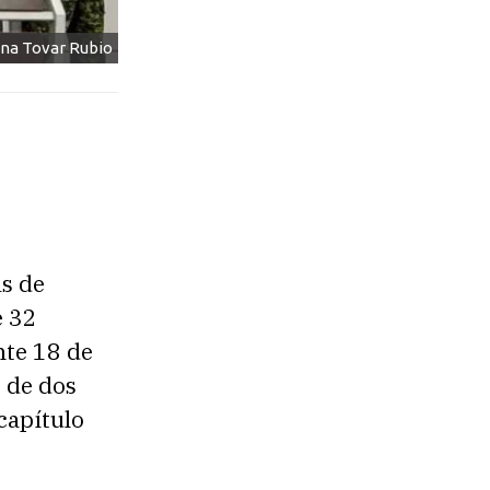
ana Tovar Rubio
s de
e 32
ente 18 de
 de dos
capítulo