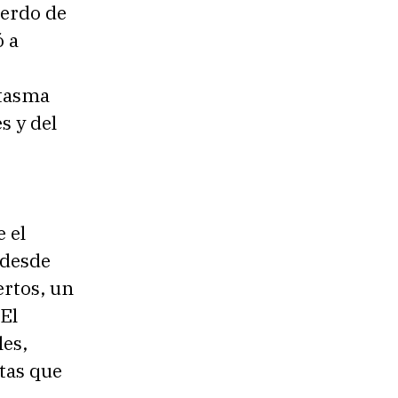
uerdo de
ó a
ntasma
s y del
 el
 desde
ertos, un
 El
les,
itas que