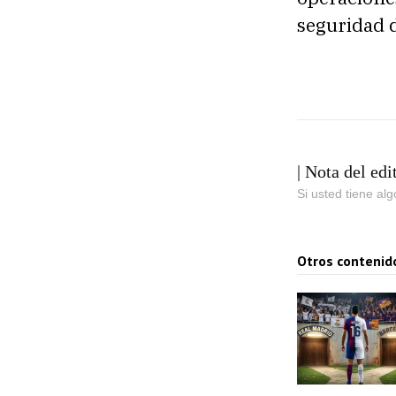
seguridad d
| Nota del edi
Si usted tiene al
Otros contenid