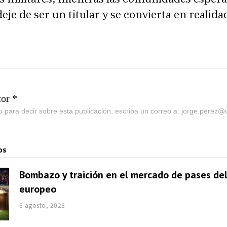
eje de ser un titular y se convierta en realida
tor *
go para decir sobre esta publicación, escriba un correo a: jorge.perez
os
Bombazo y traición en el mercado de pases del
europeo
6 agosto, 2026