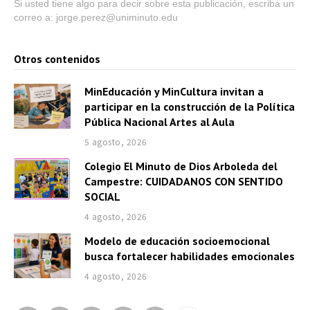
Si usted tiene algo para decir sobre esta publicación, escriba un
correo a: jorge.perez@uniminuto.edu
Otros contenidos
MinEducación y MinCultura invitan a
participar en la construcción de la Política
Pública Nacional Artes al Aula
5 agosto, 2026
Colegio El Minuto de Dios Arboleda del
Campestre: CUIDADANOS CON SENTIDO
SOCIAL
4 agosto, 2026
Modelo de educación socioemocional
busca fortalecer habilidades emocionales
4 agosto, 2026