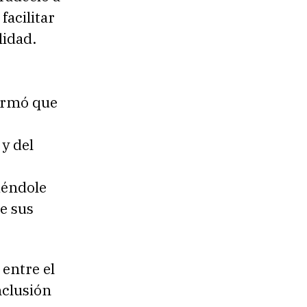
facilitar
lidad.
firmó que
 y del
iéndole
e sus
 entre el
nclusión