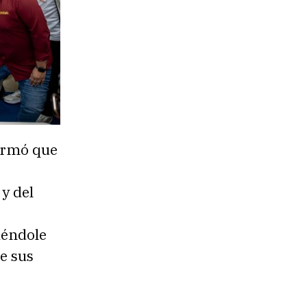
firmó que
 y del
iéndole
e sus