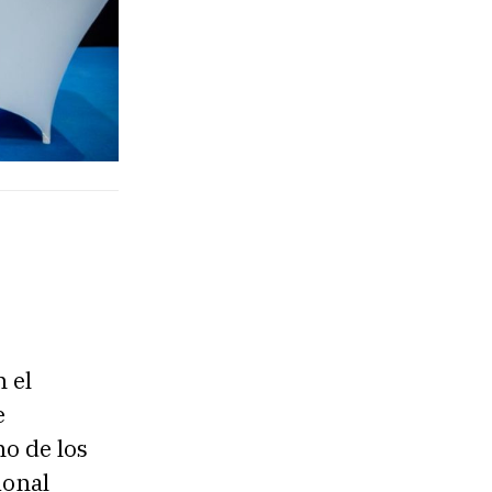
n el
e
no de los
ional