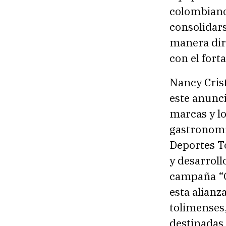
colombiano
consolidars
manera dir
con el fort
Nancy Crist
este anunci
marcas y l
gastronomía
Deportes T
y desarroll
campaña “Q
esta alianz
tolimenses
destinadas 