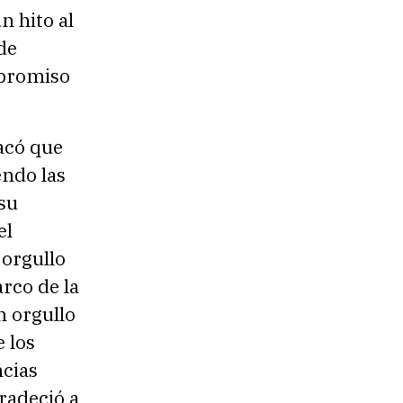
n hito al
de
mpromiso
acó que
endo las
su
el
 orgullo
arco de la
n orgullo
e los
ncias
radeció a