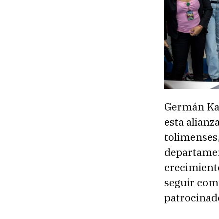
Germán Kai
esta alianz
tolimenses,
departamen
crecimiento
seguir comp
patrocinado