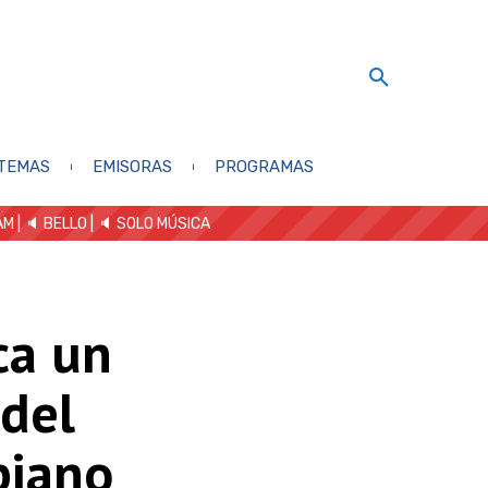
TEMAS
EMISORAS
PROGRAMAS
AM
| 🔈 BELLO
|
🔈 SOLO MÚSICA
ca un
 del
biano