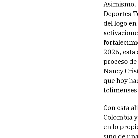
Asimismo, d
Deportes To
del logo en
activacione
fortalecim
2026, esta 
proceso de 
Nancy Crist
que hoy hac
tolimenses
Con esta al
Colombia y
en lo propi
sino de una