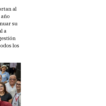
ortan al
 año
inuar su
l a
gestión
todos los