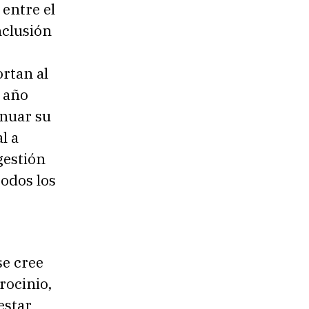
 entre el
nclusión
ortan al
 año
inuar su
l a
gestión
todos los
e cree
trocinio,
estar