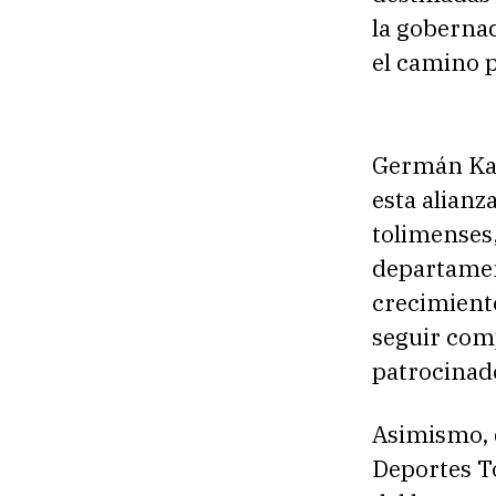
la gobernad
el camino p
Germán Kai
esta alianz
tolimenses,
departamen
crecimiento
seguir comp
patrocinado
Asimismo, d
Deportes To