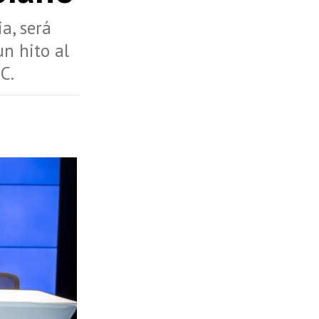
a, será
un hito al
C.