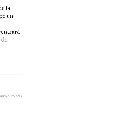
e la
po en
centrará
 de
@uniminuto.edu