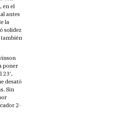
, en el
al antes
e la
ó solidez
ue también
vinson
a poner
l 23′,
ue desató
s. Sin
por
cador 2-