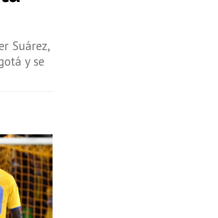
er Suárez,
gotá y se