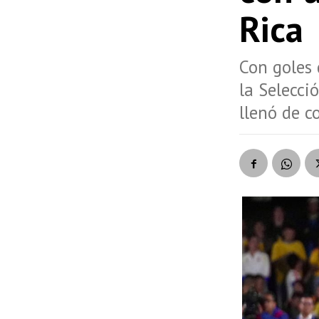
Rica
Con goles 
la Selecci
llenó de c