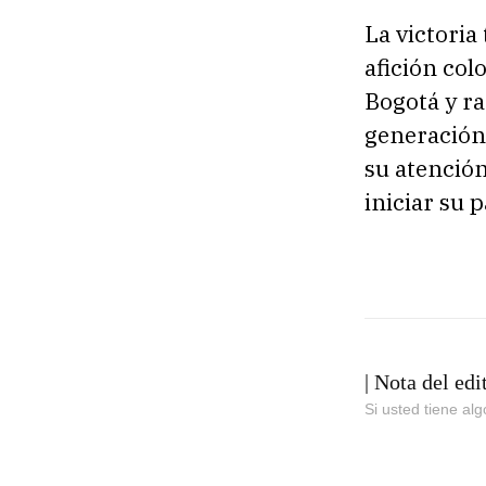
La victoria
afición co
Bogotá y ra
generación 
su atención
iniciar su 
| Nota del edi
Si usted tiene al