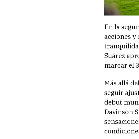
En la segun
acciones y
tranquilida
Suárez apr
marcar el 3
Más allá de
seguir ajus
debut mund
Davinson S
sensacione
condiciones 