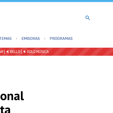
TEMAS
EMISORAS
PROGRAMAS
AM
| 🔈 BELLO
|
🔈 SOLO MÚSICA
ional
ta