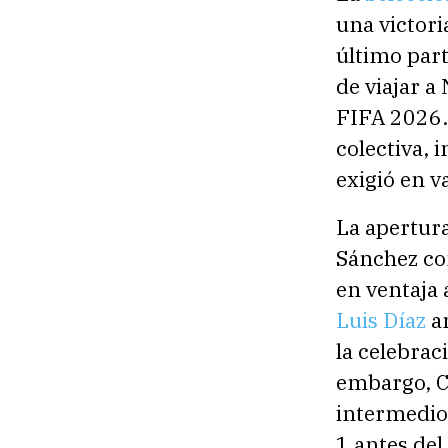
una victori
último part
de viajar a
FIFA 2026.
colectiva, 
exigió en 
La apertur
Sánchez co
en ventaja 
Luis Díaz
am
la celebrac
embargo, C
intermedio
1 antes del