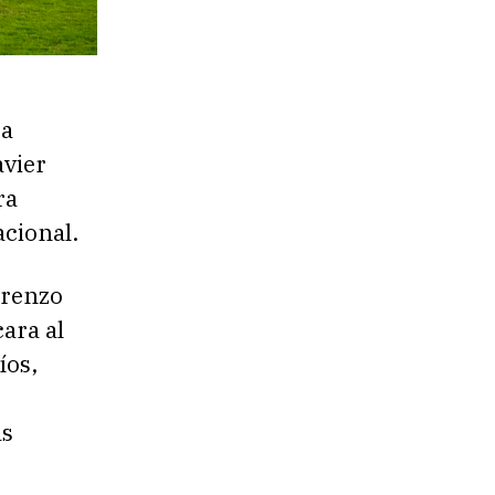
La
avier
ra
acional.
orenzo
cara al
íos,
as