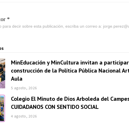
tor *
go para decir sobre esta publicación, escriba un correo a: jorge.perez
os
MinEducación y MinCultura invitan a participar
construcción de la Política Pública Nacional Ar
Aula
5 agosto, 2026
Colegio El Minuto de Dios Arboleda del Campes
CUIDADANOS CON SENTIDO SOCIAL
4 agosto, 2026