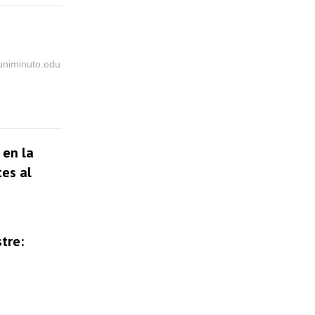
@uniminuto.edu
 en la
tes al
tre: