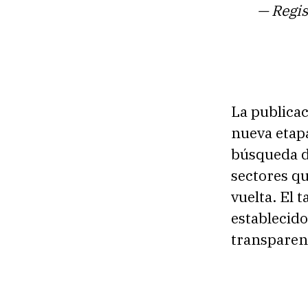
— Regis
La publicac
nueva etapa
búsqueda de
sectores q
vuelta. El 
establecido
transparenc