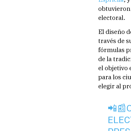
obtuvieron
electoral.
El diseño d
través de s
fórmulas p
de la tradi
el objetivo 
para los c
elegir al p
📲📰
ELEC