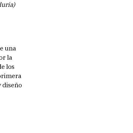
duria)
de una
or la
de los
 primera
y diseño