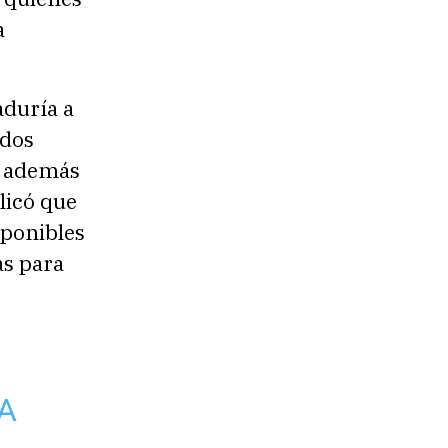
a
aduría a
 dos
, además
plicó que
isponibles
as para
A