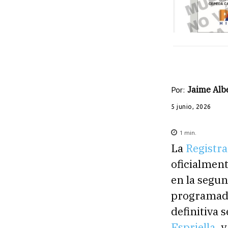
Por:
Jaime Albe
5 junio, 2026
1
min.
La
Registra
oficialment
en la segun
programada
definitiva 
Espriella
, 