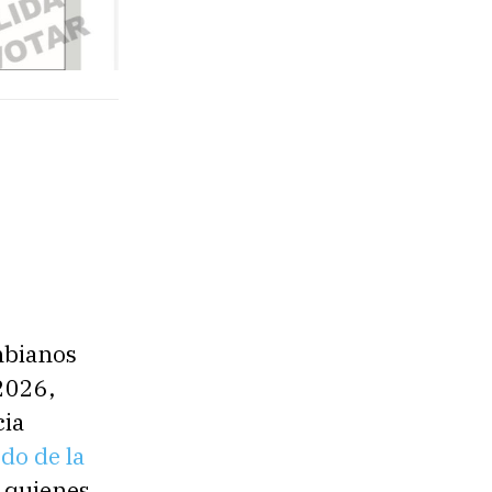
ombianos
 2026,
cia
do de la
, quienes