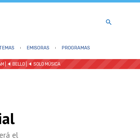
TEMAS
EMISORAS
PROGRAMAS
AM
| 🔈 BELLO
|
🔈 SOLO MÚSICA
ial
erá el