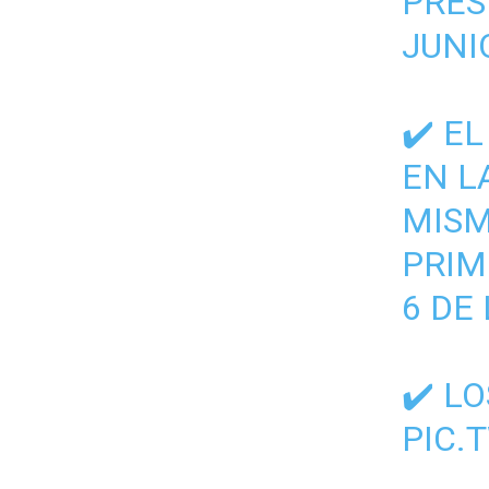
PRES
JUNI
✔️ E
EN L
MISM
PRIM
6 DE 
✔️ L
PIC.