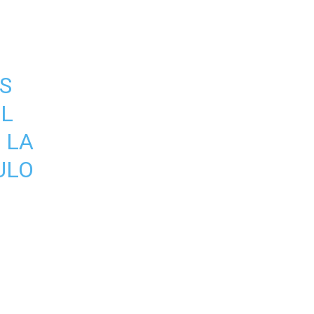
S
EL
 LA
ULO