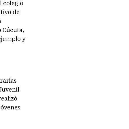
l colegio
s
otivo de
m
a
i
 Cúcuta,
n
ejemplo y
u
i
r
e
rarias
l
Juvenil
v
ealizó
o
 jóvenes
l
u
m