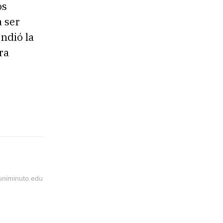
os
e
 ser
n
endió la
.
ra
@uniminuto.edu