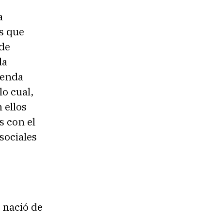
p
a
a
s que
r
 de
a
la
a
genda
u
lo cual,
m
 ellos
e
s con el
n
sociales
t
a
r
o
d
 nació de
i