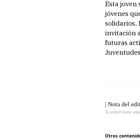
Esta joven
jóvenes que
solidarios.
invitación 
futuras act
Juventudes 
| Nota del edi
Si usted tiene al
Otros contenid