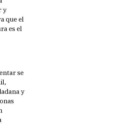
a
h
r y
a
a que el
a
ra es el
r
r
i
b
entar se
a
il,
/
udadana y
a
sonas
b
n
a
a
j
o