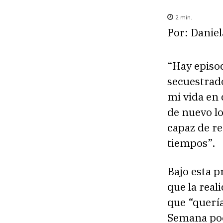
2
min.
Por: Danie
“Hay episod
secuestrado
mi vida en 
de nuevo lo
capaz de re
tiempos”.
Bajo esta 
que la real
que “quería
Semana poc