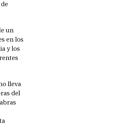
 de
de un
es en los
a y los
erentes
no lleva
bras del
labras
ta