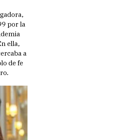
igadora,
99 por la
andemia
n ella,
cercaba a
lo de fe
ro.