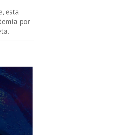
, esta
ndemia por
ta.