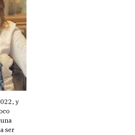
022, y
Poco
 una
a ser