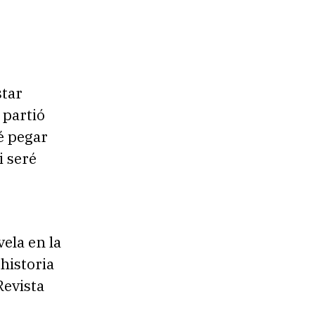
star
 partió
é pegar
i seré
vela en la
 historia
Revista