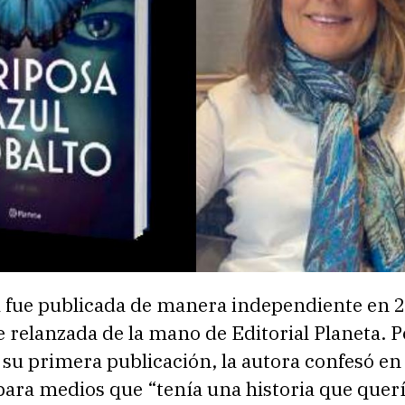
a fue publicada de manera independiente en 2
e relanzada de la mano de Editorial Planeta. 
su primera publicación, la autora confesó en
para medios que “tenía una historia que querí