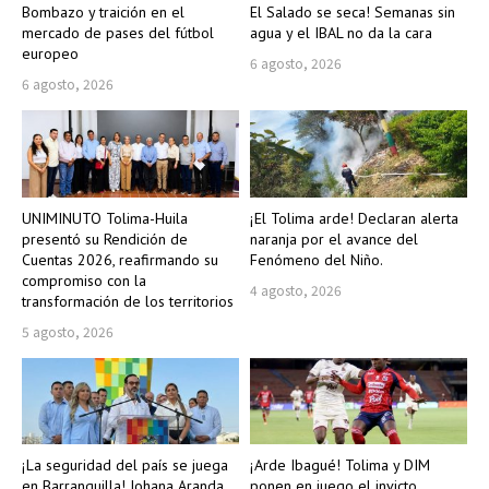
Bombazo y traición en el
El Salado se seca! Semanas sin
mercado de pases del fútbol
agua y el IBAL no da la cara
europeo
6 agosto, 2026
6 agosto, 2026
UNIMINUTO Tolima-Huila
¡El Tolima arde! Declaran alerta
presentó su Rendición de
naranja por el avance del
Cuentas 2026, reafirmando su
Fenómeno del Niño.
compromiso con la
4 agosto, 2026
transformación de los territorios
5 agosto, 2026
¡La seguridad del país se juega
¡Arde Ibagué! Tolima y DIM
en Barranquilla! Johana Aranda
ponen en juego el invicto