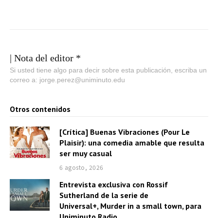
| Nota del editor *
Si usted tiene algo para decir sobre esta publicación, escriba un
correo a: jorge.perez@uniminuto.edu
Otros contenidos
[Crítica] Buenas Vibraciones (Pour Le
Plaisir): una comedia amable que resulta
ser muy casual
6 agosto, 2026
Entrevista exclusiva con Rossif
Sutherland de la serie de
Universal+, Murder in a small town, para
Uniminuto Radio