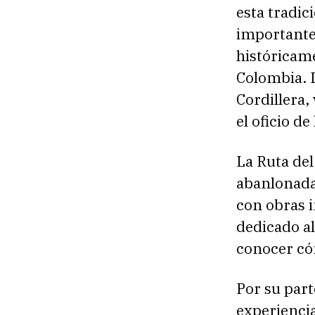
esta tradic
importante 
históricam
Colombia. 
Cordillera,
el oficio de
La Ruta del
abanlonada 
con obras i
dedicado al
conocer có
Por su part
experienci