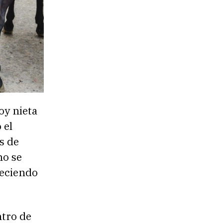
oy nieta
 el
s de
no se
reciendo
ntro de