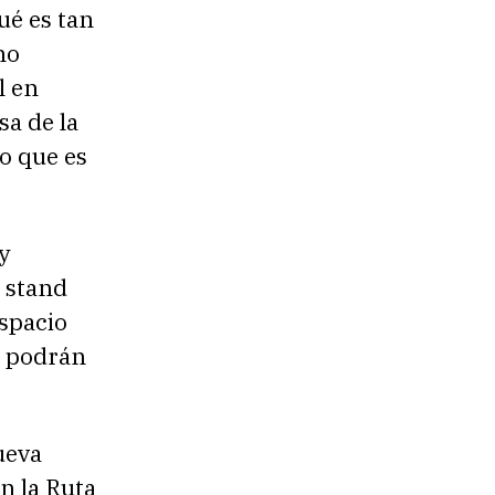
ué es tan
no
l en
a de la
lo que es
y
n stand
spacio
s podrán
ueva
n la Ruta