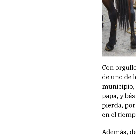
Con orgullo
de uno de l
municipio, 
papa, y bá
pierda, por
en el tiemp
Además, de