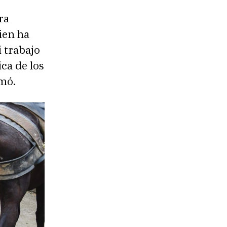
ra
ien ha
i trabajo
ca de los
rmó.