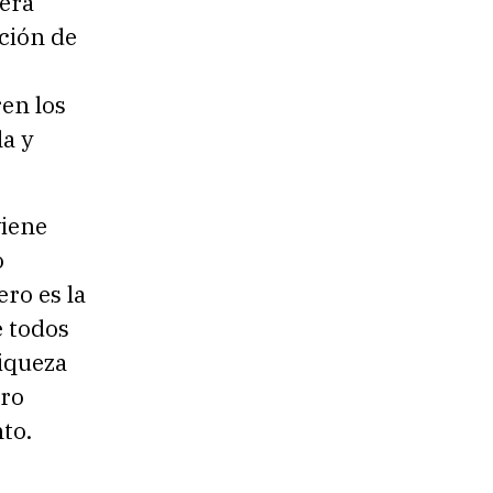
será
ación de
en los
la y
viene
o
ero es la
e todos
riqueza
tro
to.