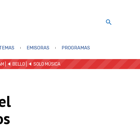
TEMAS
EMISORAS
PROGRAMAS
AM
| 🔈 BELLO
|
🔈 SOLO MÚSICA
el
os