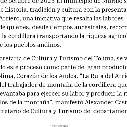
 de octubre de 2025 El municipio de Murillo 
e historia, tradición y cultura con la present
Arriero, una iniciativa que resalta las labores
de quienes, desde tiempos ancestrales, recorr
la cordillera transportando la riqueza agríco
e los pueblos andinos.
cretaría de Cultura y Turismo del Tolima, se 
ndo este proceso como parte del gran product
olima, Corazón de los Andes. “La Ruta del Arri
el trabajador de montaña de la cordillera qu
 levantaba para ejercer su labor y producir la 
blos de la montaña”, manifestó Alexander Cas
cretario de Cultura y Turismo del departamen
- Patrocinado -