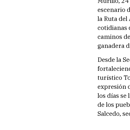
Murillo, 24
escenario d
la Ruta del 
cotidianas 
caminos de 
ganadera d
Desde la Se
fortalecie
turístico T
expresión d
los días se
de los pue
Salcedo, se