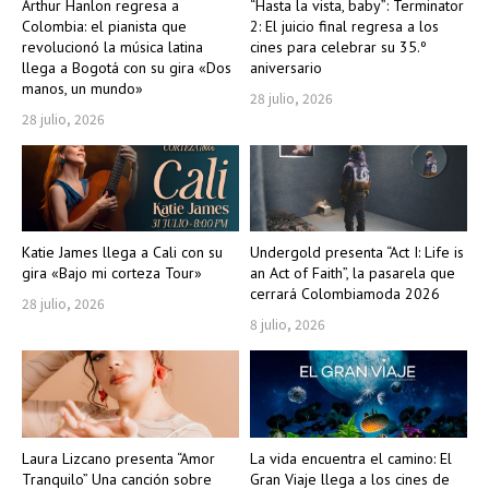
Arthur Hanlon regresa a
“Hasta la vista, baby”: Terminator
Colombia: el pianista que
2: El juicio final regresa a los
revolucionó la música latina
cines para celebrar su 35.º
llega a Bogotá con su gira «Dos
aniversario
manos, un mundo»
28 julio, 2026
28 julio, 2026
Katie James llega a Cali con su
Undergold presenta “Act I: Life is
gira «Bajo mi corteza Tour»
an Act of Faith”, la pasarela que
cerrará Colombiamoda 2026
28 julio, 2026
8 julio, 2026
Laura Lizcano presenta “Amor
La vida encuentra el camino: El
Tranquilo” Una canción sobre
Gran Viaje llega a los cines de