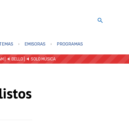
TEMAS
EMISORAS
PROGRAMAS
AM
| 🔈 BELLO
|
🔈 SOLO MÚSICA
listos