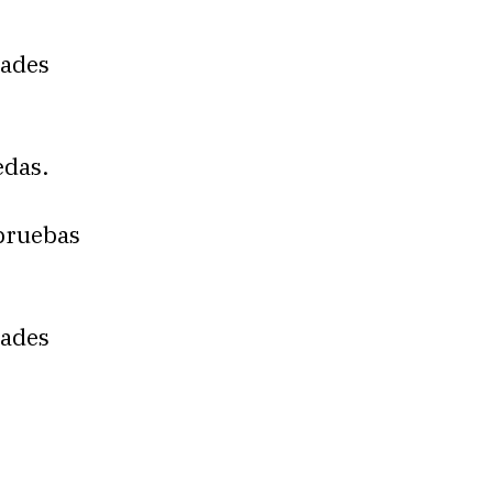
dades
edas.
pruebas
dades