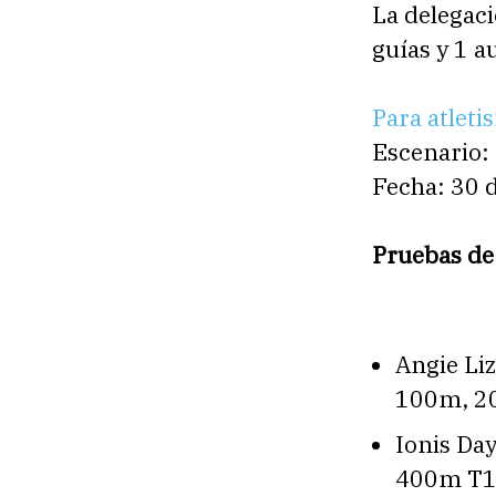
La delegaci
guías y 1 a
Para atleti
Escenario:
Fecha: 30 d
Pruebas de 
Angie Li
100m, 2
Ionis Da
400m T