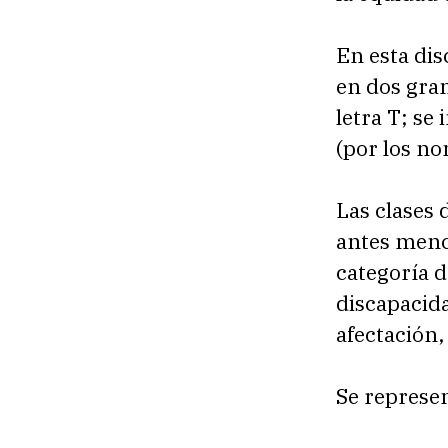
En esta dis
en dos gran
letra T; se
(por los no
Las clases 
antes menc
categoría d
discapacida
afectación,
Se represe