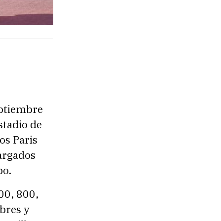
eptiembre
stadio de
os Paris
argados
po.
00, 800,
bres y