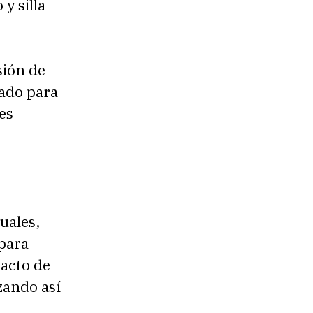
 y silla
sión de
ñado para
es
uales,
 para
acto de
zando así