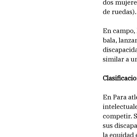
dos mujeres,
de ruedas).
En campo, 
bala, lanza
discapacid
similar a u
Clasificaci
En Para atl
intelectuale
competir. 
sus discapa
la equidad 