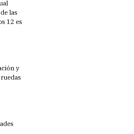
ual
de las
os 12 es
ación y
e ruedas
dades