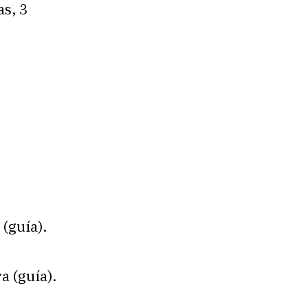
as, 3
:
(guía).
a (guía).