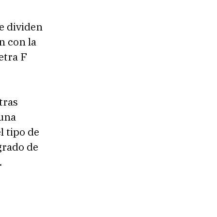
se dividen
n con la
etra F
tras
 una
l tipo de
 grado de
.