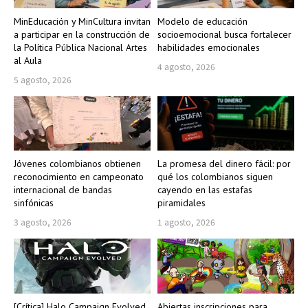
MinEducación y MinCultura invitan
Modelo de educación
a participar en la construcción de
socioemocional busca fortalecer
la Política Pública Nacional Artes
habilidades emocionales
al Aula
4 agosto, 2026
5 agosto, 2026
Jóvenes colombianos obtienen
La promesa del dinero fácil: por
reconocimiento en campeonato
qué los colombianos siguen
internacional de bandas
cayendo en las estafas
sinfónicas
piramidales
3 agosto, 2026
1 agosto, 2026
[Crítica] Halo Campaign Evolved
Abiertas inscripciones para