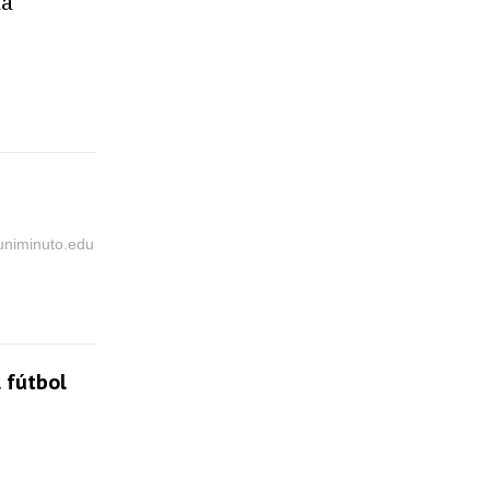
la
@uniminuto.edu
 fútbol