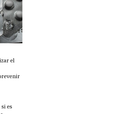
zar el
prevenir
si es