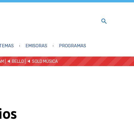
TEMAS
EMISORAS
PROGRAMAS
AM
| 🔈 BELLO
|
🔈 SOLO MÚSICA
ios