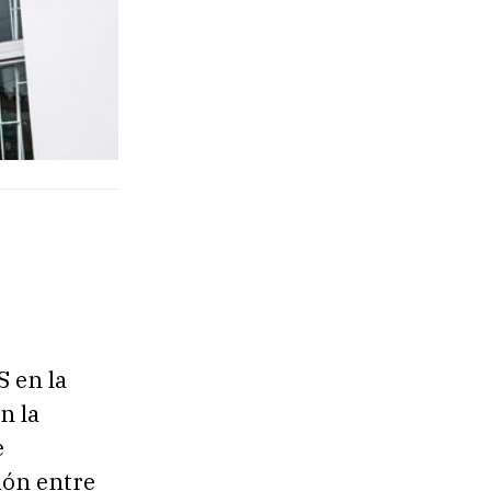
 en la
n la
e
ión entre