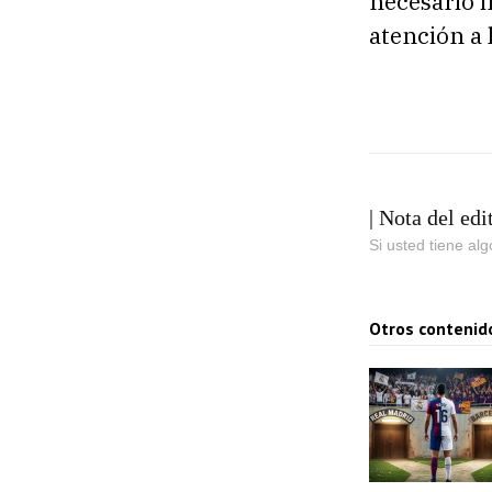
necesario 
atención a 
| Nota del edi
Si usted tiene al
Otros contenid