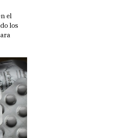
n el
do los
para