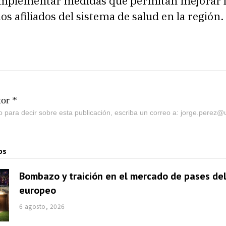
implementar medidas que permitan mejorar 
los afiliados del sistema de salud en la región.
tor *
go para decir sobre esta publicación, escriba un correo a: jorge.perez
os
Bombazo y traición en el mercado de pases del
europeo
6 agosto, 2026