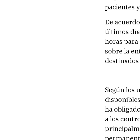
pacientes y
De acuerdo
últimos dí
horas para
sobre la en
destinados
Según los 
disponibles
ha obligado
a los centr
principalm
permanent