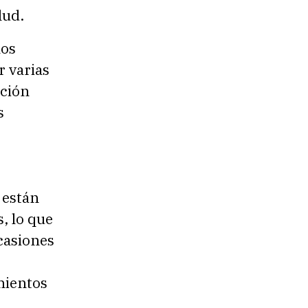
lud.
los
r varias
ación
s
 están
, lo que
ocasiones
mientos