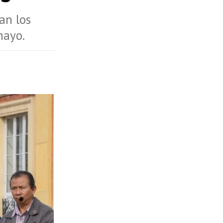
an los
mayo.