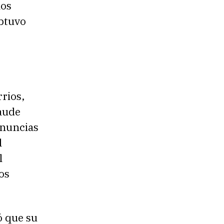
los
obtuvo
rios,
raude
enuncias
l
l
os
ó que su