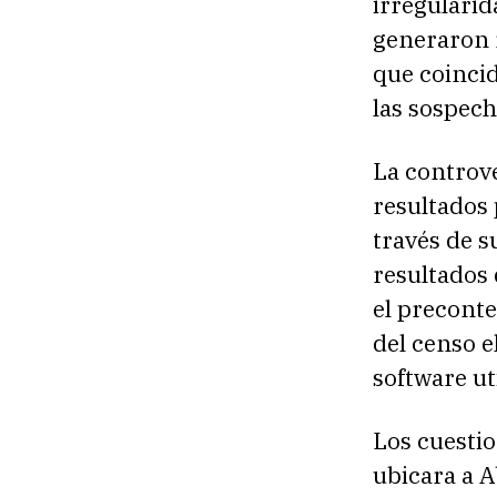
irregularid
generaron r
que coinci
las sospech
La controv
resultados 
través de 
resultados 
el precont
del censo e
software ut
Los cuesti
ubicara a A