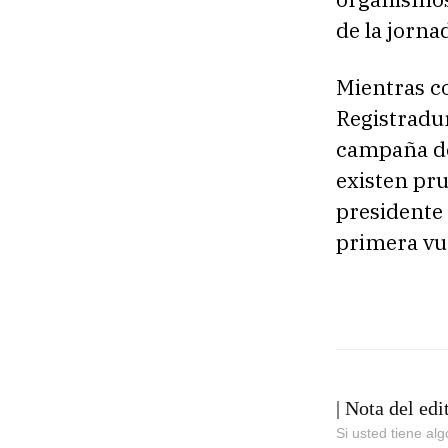
de la jorna
Mientras co
Registradur
campaña de
existen pru
presidente 
primera vue
| Nota del edi
Si usted tiene al