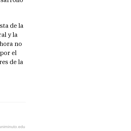
sta de la
al y la
ahora no
por el
es de la
@uniminuto.edu