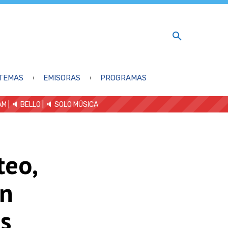
TEMAS
EMISORAS
PROGRAMAS
AM
| 🔈 BELLO
|
🔈 SOLO MÚSICA
teo,
on
s