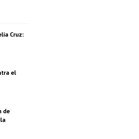
lia Cruz:
tra el
n de
la