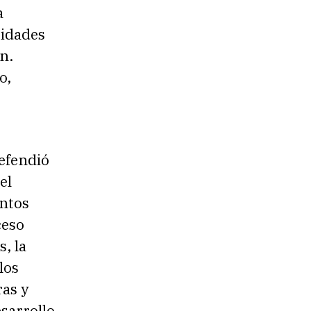
a
ridades
n.
o,
defendió
el
entos
ceso
, la
los
ras y
sarrollo