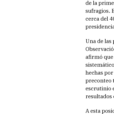
de la prim
sufragios.
cerca del 4
presidencia
Una de las 
Observación
afirmó que
sistemático
hechas por 
preconteo t
escrutinio 
resultados 
A esta posi