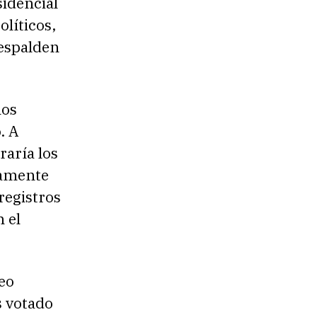
sidencial
olíticos,
respalden
los
. A
raría los
namente
registros
 el
eo
s votado