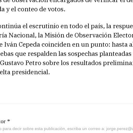
da y el conteo de votos.
ntinúa el escrutinio en todo el país, la respue
ía Nacional, la Misión de Observación Elector
 Iván Cepeda coinciden en un punto: hasta 
ebas que respalden las sospechas planteadas 
Gustavo Petro sobre los resultados preliminar
lta presidencial.
tor *
go para decir sobre esta publicación, escriba un correo a: jorge.perez