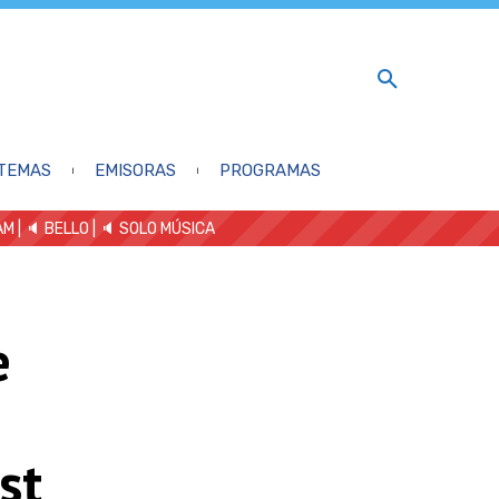
TEMAS
EMISORAS
PROGRAMAS
AM
| 🔈 BELLO
|
🔈 SOLO MÚSICA
e
st