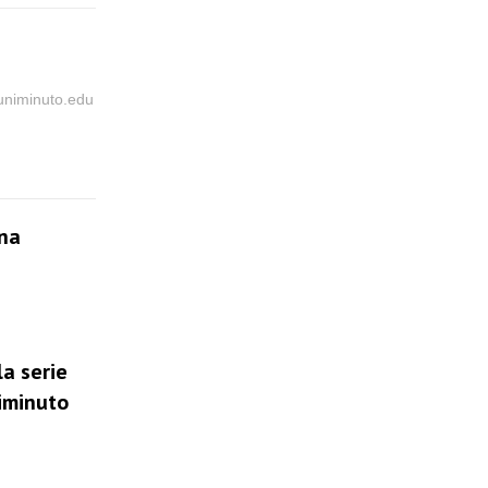
@uniminuto.edu
una
la serie
niminuto