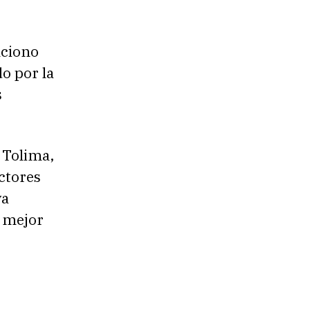
nciono
o por la
s
l Tolima,
ctores
va
l mejor