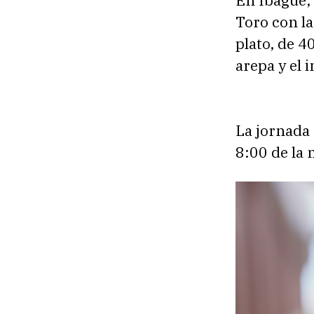
En Ibagué, 
Toro con la
plato, de 4
arepa y el i
La jornada 
8:00 de la 