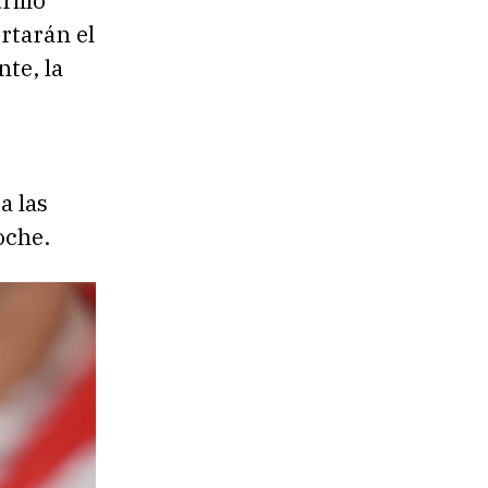
rillo
rtarán el
te, la
a las
oche.