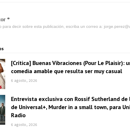
tor *
go para decir sobre esta publicación, escriba un correo a: jorge.perez
os
[Crítica] Buenas Vibraciones (Pour Le Plaisir): 
comedia amable que resulta ser muy casual
6 agosto, 2026
Entrevista exclusiva con Rossif Sutherland de 
de Universal+, Murder in a small town, para U
Radio
6 agosto, 2026