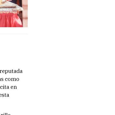
 reputada
las como
cita en
esta